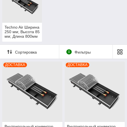
равномерное распределение его в воздухораздающем
модуле по всей длине конвектора. Имеется возможность
регулирования подачи воздуха на теплообменник конвектора
шиберной заслонкой.
Techno Air Ширина
250 мм; Высота 85
мм; Длина 800мм
- 4800мм
Сортировка
0
Фильтры
ДОСТАВКА
ДОСТАВКА
Внутрипольный конвектор
Внутрипольный конвектор