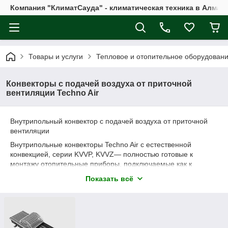
Компания "КлиматСауда" - климатическая техника в Алмат
Товары и услуги
Тепловое и отопительное оборудован
Конвекторы с подачей воздуха от приточной
вентиляции Techno Air
Внутрипольный конвектор с подачей воздуха от приточной
вентиляции
Внутрипольные конвекторы Techno Air с естественной
конвекцией, серии KVVP, KVVZ— полностью готовые к
монтажу отопительные приборы, подключаемые как к
централизованной, так и к автономной водяной системе
Показать всё
отопления. Могут использоваться как вспомогательные
отопительные приборы с системами теплого пола,
вентиляции, радиаторного водяного отопления в
помещениях. Конструкцией конвектора предусмотрен
подвод приточного воздуха от системы вентиляции и