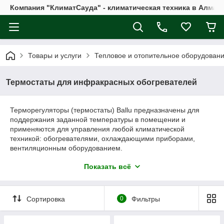
Компания "КлиматСауда" - климатическая техника в Алмат
Товары и услуги
Тепловое и отопительное оборудован
Термостаты для инфракрасных обогревателей
Терморегуляторы (термостаты) Ballu предназначены для
поддержания заданной температуры в помещении и
применяются для управления любой климатической
техникой: обогревателями, охлаждающими приборами,
вентиляционным оборудованием.
Терморегуляторы просты в установке, не требуют
Показать всё
обслуживания и обеспечивают значительную экономию
электроэнергии, благодаря сохранению необходимой
температуры без перегревов, а также установке различных
режимов работы в зависимости от дня недели и времени
Сортировка
0
Фильтры
суток.
В ассортименте терморегуляторов Ballu представлены две