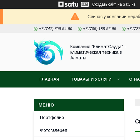
Создать сайт
на Satu.kz
Сейчас у компании нераб
+7 (747) 706-54-60
+7 (705) 188-56-95
+7 (72
Компания "КлиматСауда" -
климатическая техника в
Алматы
ГЛАВНАЯ
ТОВАРЫ И УСЛУГИ
О Н
Портфолио
С
Фотогалерея