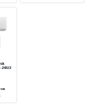
nik
O-24IU2
е
том
5