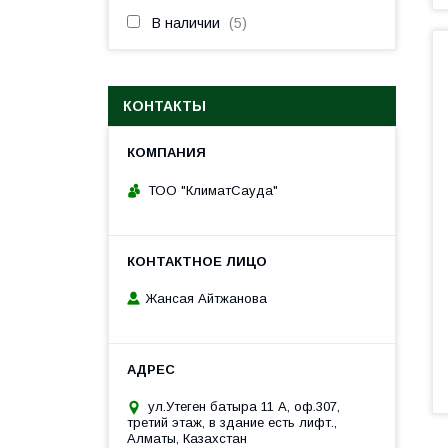
В наличии
5
КОНТАКТЫ
ТОО "КлиматСауда"
Жансая Айтжанова
ул.Утеген батыра 11 А, оф.307,
третий этаж, в здание есть лифт.,
Алматы, Казахстан