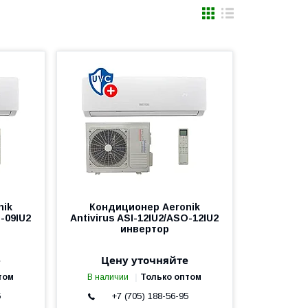
nik
Кондиционер Aeronik
O-09IU2
Antivirus ASI-12IU2/ASO-12IU2
инвертор
е
Цену уточняйте
том
В наличии
Только оптом
5
+7 (705) 188-56-95