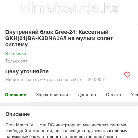
Внутренний блок Gree-24: Каcсетный
GKH(24)BA-K3DNA1A/I на мульти сплит
систему
В наличии
Только опт
Цену уточняйте
Минимальная сумма заказа на сайте — 20 000 ₸
Описание
Характеристики
Доставка
Оплата
Усл
Описание
Free Match IV — это DC-инверторная мультисплит-система
свободной компоновки, позволяющая подключать к одному
наружному блоку от одного до пяти внутренних блоков.