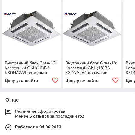
Внутренний блок Gree-12:
Внутренний блок Gree-18:
Внут
Каcсетный GKH(12)BA-
Каcсетный GKH(18)BA-
Lom
K3DNA2A/I на мульти
K3DNA2A/I на мульти
K3DN
сплит систему
сплит систему
спли
Цену уточняйте
Цену уточняйте
Цен
О нас
Рейтинг не сформирован
Менее 5 отзывов за последний год
Работает с 04.06.2013