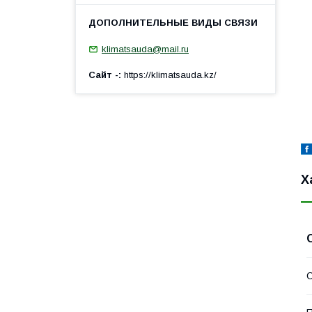
klimatsauda@mail.ru
Сайт -
https://klimatsauda.kz/
Х
С