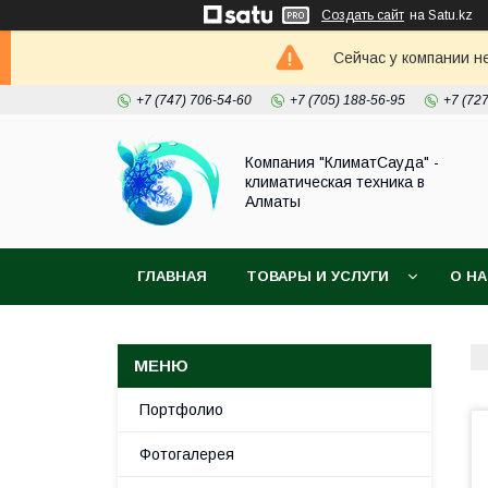
Создать сайт
на Satu.kz
Сейчас у компании н
+7 (747) 706-54-60
+7 (705) 188-56-95
+7 (72
Компания "КлиматСауда" -
климатическая техника в
Алматы
ГЛАВНАЯ
ТОВАРЫ И УСЛУГИ
О Н
Портфолио
Фотогалерея