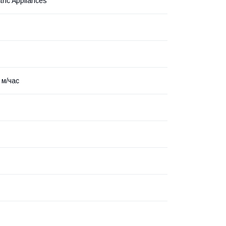
tric Appliances
 м/час