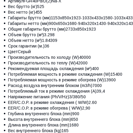
АртикулFGR40Pd/D(2)Na-X
Вес брутто (кг)525
Вес нетто (кг)455
Габариты брутто (мм)1153x850x1923-1033x433x1580-1033x43
Габариты нетто (мм)900x650x1680-940x320x1430-940x320x14
Общие габариты брутто (мм)2733x850x1923
Объем брутто (м³)3.298
Объем нетто (м³)1.84309
Срок гарантии (м.)36
ЦветСерый
Производительность по холоду (W)40000
Производительность по теплу (W)42000
Рекомендуемая площадь охлаждения (м²)400
Потребляемая мощность в режиме охлаждения (W)15400
Потребляемая мощность в режиме обогрева (W)13900
Расход воздуха внутренним блоком (m3/h)7000
Потребляемый ток в режиме охлаждения (A)39,4
Напряжение питания (Ph/V/Hz)3/380/50
EER/C.O.P. в режиме охлаждения ( W/W)2.60
EER/C.O.P. в режиме обогрева ( W/W)2,90
Глубина внутреннего блока (mm)900
Высота внутреннего блока (mm)650
Длина внутреннего блока (mm)1680
Вес внутреннего блока (kg)165