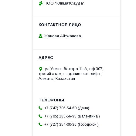
ТОО "КлиматСауда"
Жансая Айтжанова
ул.Утеген батыра 11 А, оф.307,
третий этаж, в здание есть лифт.,
Алматы, Казахстан
Дана
+7 (747) 706-54-60
Валентина
+7 (705) 188-56-95
Городской
+7 (727) 354-00-36