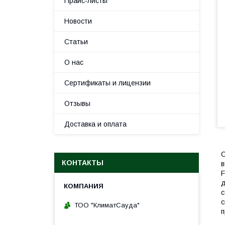
Прайс-листы
Новости
Статьи
О нас
Сертификаты и лицензии
Отзывы
Доставка и оплата
С
КОНТАКТЫ
в
F
д
с
с
ТОО "КлиматСауда"
п