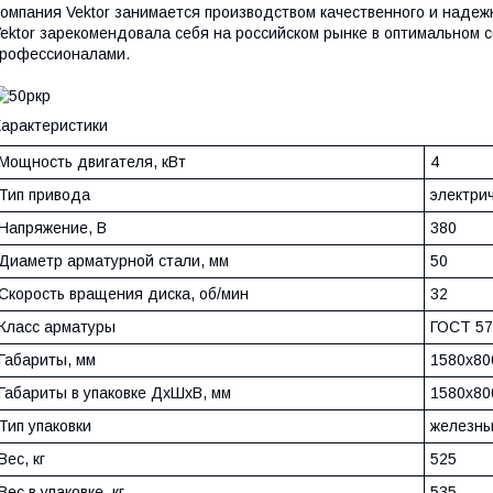
омпания Vektor занимается производством качественного и надеж
ektor зарекомендовала себя на российском рынке в оптимальном 
рофессионалами.
арактеристики
Мощность двигателя, кВт
4
Тип привода
электри
Напряжение, В
380
Диаметр арматурной стали, мм
50
Скорость вращения диска, об/мин
32
Класс арматуры
ГОСТ 57
Габариты, мм
1580х80
Габариты в упаковке ДхШхВ, мм
1580х80
Тип упаковки
железны
Вес, кг
525
Вес в упаковке, кг
535