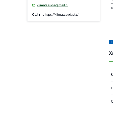
klimatsauda@mail.ru
К
Сайт -
https://klimatsauda.kz/
Х
П
С