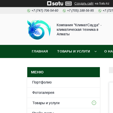
Создать сайт
на Satu.kz
+7 (747) 706-54-60
+7 (705) 188-56-95
+7 (72
Компания "КлиматСауда" -
климатическая техника в
Алматы
ГЛАВНАЯ
ТОВАРЫ И УСЛУГИ
О Н
Портфолио
Фотогалерея
Товары и услуги