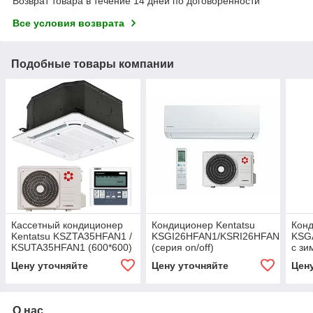
Возврат товара в течение 14 дней по договоренности
Все условия возврата
Подобные товары компании
Кассетный кондиционер
Кондиционер Kentatsu
Конд
Kentatsu KSZTA35HFAN1 /
KSGI26HFAN1/KSRI26HFAN1
KSG
KSUTA35HFAN1 (600*600)
(серия on/off)
с зи
(-40
Цену уточняйте
Цену уточняйте
Цен
О нас