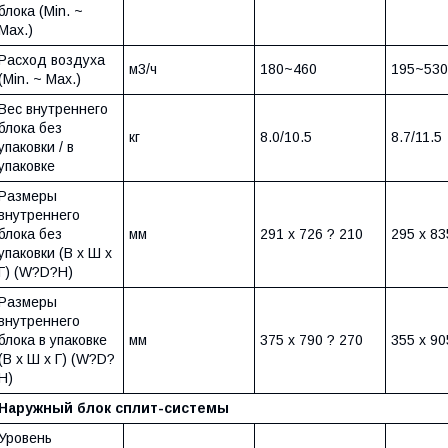
блока (Min. ~
Max.)
Расход воздуха
м3/ч
180~460
195~530
(Min. ~ Max.)
Вес внутреннего
блока без
кг
8.0/10.5
8.7/11.5
упаковки / в
упаковке
Размеры
внутреннего
блока без
мм
291 х 726 ? 210
295 х 83
упаковки (В х Ш х
Г) (W?D?H)
Размеры
внутреннего
блока в упаковке
мм
375 х 790 ? 270
355 х 90
(В х Ш х Г) (W?D?
H)
Наружный блок сплит-системы
Уровень