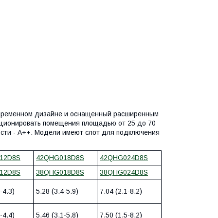
современном дизайне и оснащенный расширенным
иционировать помещения площадью от 25 до 70
сти - А++. Модели имеют слот для подключения
12D8S
42QHG018D8S
42QHG024D8S
12D8S
38QHG018D8S
38QHG024D8S
-4.3)
5.28 (3.4-5.9)
7.04 (2.1-8.2)
-4.4)
5.46 (3.1-5.8)
7.50 (1.5-8.2)