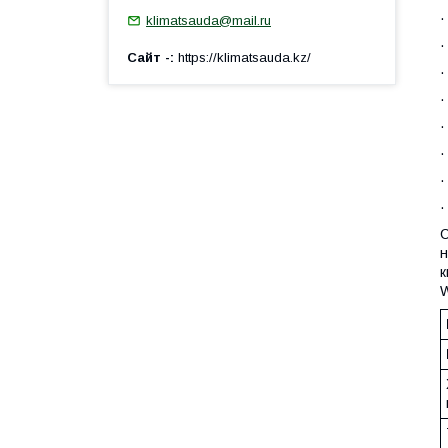
klimatsauda@mail.ru
Сайт -
https://klimatsauda.kz/
С
н
к
W