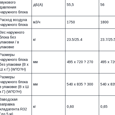
звукового
дБ(А)
55,5
56
давления
наружного блока
Расход воздуха
м3/ч
1750
1800
наружного блока
Вес наружного
блока без
кг
23.5/25.4
23.7/25.
упаковки / в
упаковке
Размеры
наружного блока
мм
495 х 720 ? 270
495 х 72
без упаковки (В х
Ш х Г) (W?D?H)
Размеры
наружного блока
мм
540 х 835 ? 300
540 х 83
в упаковке (В х Ш
х Г) (W?D?H)
Заводская
заправка
кг
0,60
0,65
хладагента R32
(до 5 м)