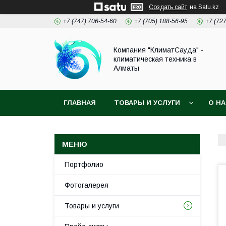
Создать сайт
на Satu.kz
+7 (747) 706-54-60
+7 (705) 188-56-95
+7 (72
Компания "КлиматСауда" -
климатическая техника в
Алматы
ГЛАВНАЯ
ТОВАРЫ И УСЛУГИ
О Н
Портфолио
Фотогалерея
Товары и услуги