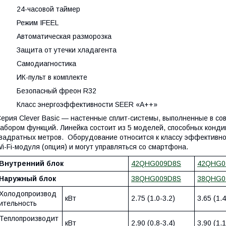
· 24-часовой таймер
· Режим IFEEL
· Автоматическая разморозка
· Защита от утечки хладагента
· Самодиагностика
· ИК-пульт в комплекте
· Безопасный фреон R32
· Класс энергоэффективности SEER «A++»
ерия Clever Basic — настенные сплит-системы, выполненные в 
абором функций. Линейка состоит из 5 моделей, способных конд
вадратных метров. Оборудование относится к классу эффективно
i-Fi-модуля (опция) и могут управляться со смартфона.
Внутренний блок
42QHG009D8S
42QHG0
Наружный блок
38QHG009D8S
38QHG0
Холодопроизвод
кВт
2.75 (1.0-3.2)
3.65 (1.4
ительность
Теплопроизводит
кВт
2.90 (0.8-3.4)
3.90 (1.1