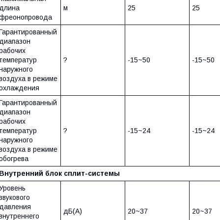
длина
м
25
25
фреонопровода
Гарантированный
диапазон
рабочих
температур
?
-15~50
-15~50
наружного
воздуха в режиме
охлаждения
Гарантированный
диапазон
рабочих
температур
?
-15~24
-15~24
наружного
воздуха в режиме
обогрева
Внутренний блок сплит-системы
Уровень
звукового
давления
дБ(А)
20~37
20~37
внутреннего