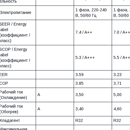
ельность
1 фаза, 220-240
1 фаза,
Электропитание
В, 50/60 Гц
В, 50/60
SEER / Energy
label
7.4 / A++
7.0 / A+
(коэффициент /
класс)
SCOP / Energy
label
5.3 / A+++
5.5 / A+
(коэффициент /
класс)
EER
3.59
3.23
COP
3.85
3.71
Рабочий ток
A
3,50
5,00
(Охлаждение)
Рабочий ток
A
3,40
4,60
(Обогрев)
Хладагент
R32
R32
Максимальная