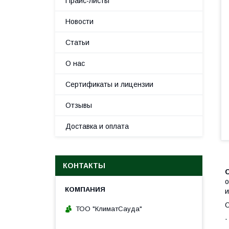
Прайс-листы
Новости
Статьи
О нас
Сертификаты и лицензии
Отзывы
Доставка и оплата
КОНТАКТЫ
C
о
и
О
ТОО "КлиматСауда"
·