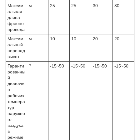
Максим
м
25
25
30
30
альная
длина
фреоно
провода
Максим
м
10
10
20
20
альный
перепад
высот
Гаранти
?
-15~50
-15~50
-15~50
-15~50
рованны
й
диапазо
н
рабочих
темпера
тур
наружно
го
воздуха
в
режиме