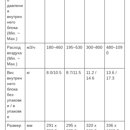
давлени
я
внутрен
него
блока
(Min. ~
Max.)
Расход
м3/ч
180~460
195~530
300~800
480~109
воздуха
0
(Min. ~
Max.)
Вес
кг
8.0/10.5
8.7/11.5
11.2 /
13.6 /
внутрен
14.6
17.3
него
блока
без
упаковк
и / в
упаковк
е
Размер
мм
291 х
295 х
320 х
336 х