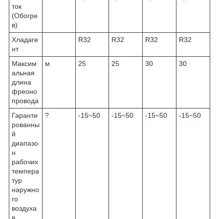
ток
(Обогре
в)
Хладаге
R32
R32
R32
R32
нт
Максим
м
25
25
30
30
альная
длина
фреоно
провода
Гаранти
?
-15~50
-15~50
-15~50
-15~50
рованны
й
диапазо
н
рабочих
темпера
тур
наружно
го
воздуха
в