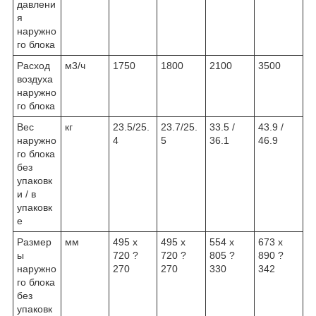
давлени
я
наружно
го блока
Расход
м3/ч
1750
1800
2100
3500
воздуха
наружно
го блока
Вес
кг
23.5/25.
23.7/25.
33.5 /
43.9 /
наружно
4
5
36.1
46.9
го блока
без
упаковк
и / в
упаковк
е
Размер
мм
495 х
495 х
554 х
673 х
ы
720 ?
720 ?
805 ?
890 ?
наружно
270
270
330
342
го блока
без
упаковк