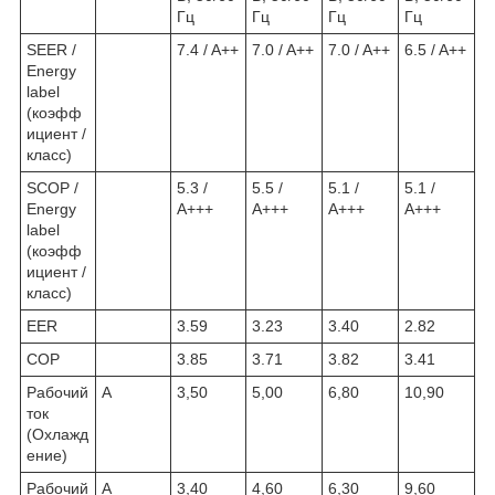
Гц
Гц
Гц
Гц
SEER /
7.4 / A++
7.0 / A++
7.0 / A++
6.5 / A++
Energy
label
(коэфф
ициент /
класс)
SCOP /
5.3 /
5.5 /
5.1 /
5.1 /
Energy
A+++
A+++
A+++
A+++
label
(коэфф
ициент /
класс)
EER
3.59
3.23
3.40
2.82
COP
3.85
3.71
3.82
3.41
Рабочий
A
3,50
5,00
6,80
10,90
ток
(Охлажд
ение)
Рабочий
A
3,40
4,60
6,30
9,60