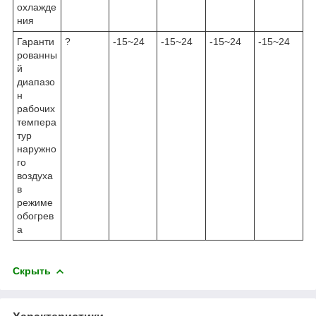
охлажде
ния
Гаранти
?
-15~24
-15~24
-15~24
-15~24
рованны
й
диапазо
н
рабочих
темпера
тур
наружно
го
воздуха
в
режиме
обогрев
а
Скрыть