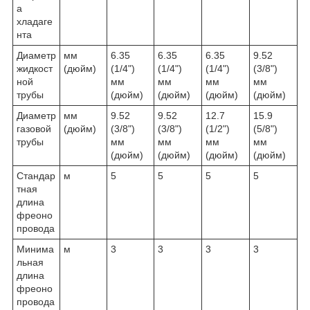
а
хладаге
нта
Диаметр
мм
6.35
6.35
6.35
9.52
жидкост
(дюйм)
(1/4")
(1/4")
(1/4")
(3/8")
ной
мм
мм
мм
мм
трубы
(дюйм)
(дюйм)
(дюйм)
(дюйм)
Диаметр
мм
9.52
9.52
12.7
15.9
газовой
(дюйм)
(3/8")
(3/8")
(1/2")
(5/8")
трубы
мм
мм
мм
мм
(дюйм)
(дюйм)
(дюйм)
(дюйм)
Стандар
м
5
5
5
5
тная
длина
фреоно
провода
Минима
м
3
3
3
3
льная
длина
фреоно
провода