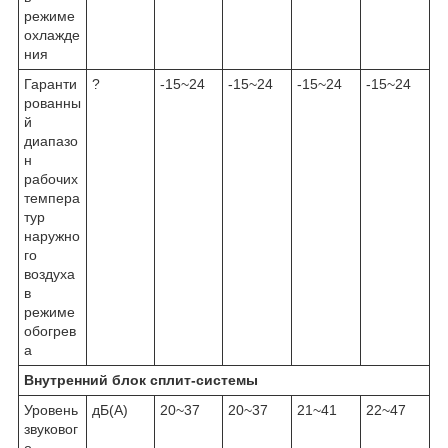
режиме
охлажде
ния
Гаранти
?
-15~24
-15~24
-15~24
-15~24
рованны
й
диапазо
н
рабочих
темпера
тур
наружно
го
воздуха
в
режиме
обогрев
а
Внутренний блок сплит-системы
Уровень
дБ(А)
20~37
20~37
21~41
22~47
звуковог
о