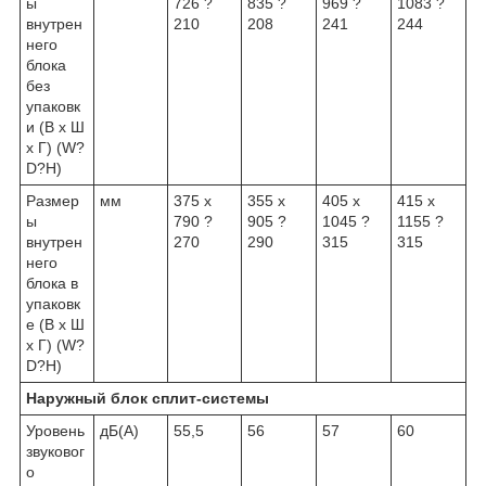
ы
726 ?
835 ?
969 ?
1083 ?
внутрен
210
208
241
244
него
блока
без
упаковк
и (В х Ш
х Г) (W?
D?H)
Размер
мм
375 х
355 х
405 х
415 х
ы
790 ?
905 ?
1045 ?
1155 ?
внутрен
270
290
315
315
него
блока в
упаковк
е (В х Ш
х Г) (W?
D?H)
Наружный блок сплит-системы
Уровень
дБ(А)
55,5
56
57
60
звуковог
о