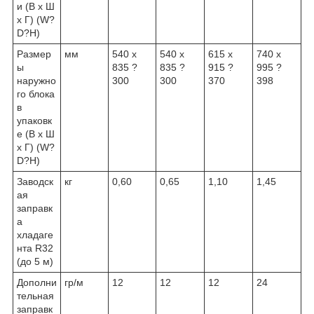
и (В х Ш
х Г) (W?
D?H)
Размер
мм
540 х
540 х
615 х
740 х
ы
835 ?
835 ?
915 ?
995 ?
наружно
300
300
370
398
го блока
в
упаковк
е (В х Ш
х Г) (W?
D?H)
Заводск
кг
0,60
0,65
1,10
1,45
ая
заправк
а
хладаге
нта R32
(до 5 м)
Дополни
гр/м
12
12
12
24
тельная
заправк