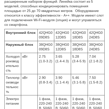
расширенным набором функций. Линейка состоит из 5
моделей, способных кондиционировать помещения
площадью от 25 до 70 квадратных метров. Оборудование
относится к классу эффективности - А++. Модели имеют слот
для подключения Wi-Fi-модуля (опция) и могут управляться
со смартфона.
Внутренний блок
42QHG0
42QHG0
42QHG0
42QHG0
09D8S
12D8S
18D8S
24D8S
Наружный блок
38QHG0
38QHG0
38QHG0
38QHG0
09D8S
12D8S
18D8S
24D8S
Холодоп
кВт
2.75
3.65
5.28
7.04
роизвод
(1.0-3.2)
(1.4-4.3)
(3.4-5.9)
(2.1-8.2)
ительно
сть
Теплопр
кВт
2.90
3.90
5.46
7.50
оизводи
(0.8-3.4)
(1.1-4.4)
(3.1-5.8)
(1.5-8.2)
тельнос
ть
Электро
1 фаза,
1 фаза,
1 фаза,
1 фаза,
питание
220-240
220-240
220-240
220-240
В, 50/60
В, 50/60
В, 50/60
В, 50/60