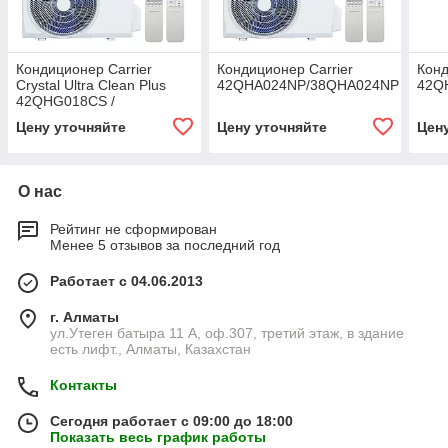
Кондиционер Carrier
Кондиционер Carrier
Конд
Crystal Ultra Clean Plus
42QHA024NP/38QHA024NP
42Q
42QHG018СS /
38QHG018СS Inventor
Цену уточняйте
Цену уточняйте
Цен
О нас
Рейтинг не сформирован
Менее 5 отзывов за последний год
Работает с 04.06.2013
г. Алматы
ул.Утеген батыра 11 А, оф.307, третий этаж, в здание
есть лифт., Алматы, Казахстан
Контакты
Сегодня работает с 09:00 до 18:00
Показать весь график работы