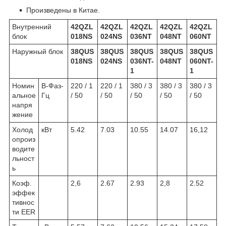
Произведены в Китае.
Внутренний
42QZL
42QZL
42QZL
42QZL
42QZL
блок
018NS
024NS
036NT
048NT
060NT
Наружный блок
38QUS
38QUS
38QUS
38QUS
38QUS
018NS
024NS
036NT-
048NT
060NT-
1
1
Номин
В-Фаз-
220 / 1
220 / 1
380 / 3
380 / 3
380 / 3
альное
Гц
/ 50
/ 50
/ 50
/ 50
/ 50
напря
жение
Холод
кВт
5.42
7.03
10.55
14.07
16,12
опроиз
водите
льност
ь
Коэф.
2,6
2.67
2.93
2,8
2.52
эффек
тивнос
ти EER