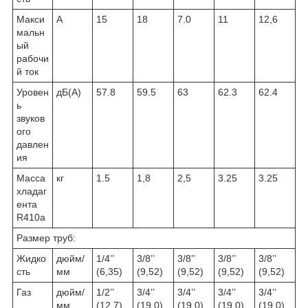
Макси
А
15
18
7.0
11
12,6
мальн
ый
рабочи
й ток
Уровен
дБ(А)
57.8
59.5
63
62.3
62.4
ь
звуков
ого
давлен
ия
Масса
кг
1.5
1,8
2,5
3.25
3.25
хладаг
ента
R410a
Размер труб:
Жидко
дюйм/
1/4’’
3/8’’
3/8’’
3/8’’
3/8’’
сть
мм
(6,35)
(9,52)
(9,52)
(9,52)
(9,52)
Газ
дюйм/
1/2’’
3/4’’
3/4’’
3/4’’
3/4’’
мм
(12,7)
(19,0)
(19,0)
(19,0)
(19,0)