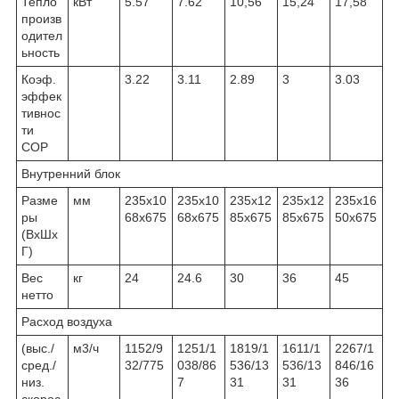
Тепло
кВт
5.57
7.62
10,56
15,24
17,58
произв
одител
ьность
Коэф.
3.22
3.11
2.89
3
3.03
эффек
тивнос
ти
COP
Внутренний блок
Разме
мм
235x10
235x10
235x12
235x12
235x16
ры
68х675
68х675
85х675
85х675
50х675
(ВхШх
Г)
Вес
кг
24
24.6
30
36
45
нетто
Расход воздуха
(выс./
м3/ч
1152/9
1251/1
1819/1
1611/1
2267/1
сред./
32/775
038/86
536/13
536/13
846/16
низ.
7
31
31
36
скорос