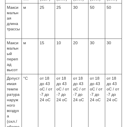
Макси
м
25
25
30
50
50
мальн
ая
длина
трассы
Макси
м
15
10
20
30
30
мальн
ый
переп
ад
высот
Допуст
°С
от 18
от 18
от 18
от 18
от 18
имая
до 43
до 43
до 43
до 43
до 43
темпе
оС / от
оС / от
оС / от
оС / от
оС / от
ратура
-7 до
-7 до
-7 до
-7 до
-7 до
наруж
24 оС
24 оС
24 оС
24 оС
24 оС
ного
воздух
а
(охл./
обогре