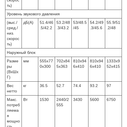
ть)
Уровень звукового давления
(выс./
дБ(А)
51.4/46
53.2/48
53/48.5
54.2/49
55.9/51
сред./
.5/42.2
.3/43.2
/45
.3/45.6
.2/48
низ.
скорос
ть)
Наружный блок
Разме
мм
555x77
702х84
810х94
810х94
1333х9
ры
0x300
5х363
6х410
6х410
52х415
(ВхШх
Г)
Вес
кг
36.5
52.7
74.4
93.2
97
нетто
Макс.
Вт
1530
2440/2
3430
5600
6750
потреб
555
ляема
я
мощно
сть