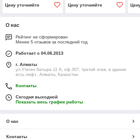
38QHG018СS Inventor
Цену уточняйте
Цену уточняйте
Цен
О нас
Рейтинг не сформирован
Менее 5 отзывов за последний год
Работает с 04.06.2013
г. Алматы
ул.Утеген батыра 11 А, оф.307, третий этаж, в здание
есть лифт., Алматы, Казахстан
Контакты
Сегодня выходной
Показать весь график работы
О нас
Контакты