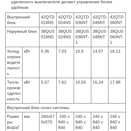
удаленного выключателя делают управление более
удобным.
Внутренний
42QTD
42QTD
42QTD
42QTD
42QTD
блок
018NS
024NS
036NT
048NT
060NT
Наружный блок
38QUS
38QUS
38QUS
38QUS
38QUS
018NS
024NS
036NT-
048NT
060NT-
1
1
Холод
кВт
5,36
7,03
10,5
14,07
16,12
опроиз
водите
льност
ь
Тепло
кВт
5,57
7,62
10,55
15,24
17,88
произв
одител
ьность
Внутренний блок сплит-системы
Разме
мм
260x57
245 x
245 x
245 x
245 x
ры,
0x570
840 x
840 x
840 x
840 x
ВхШхГ
840
840
840
840