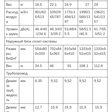
Вес
кг
16,5
22.1
24.9
27
29
Расход
м3/ч
801/62
1092/9
1731/1
1990/1
1962/1
воздух
5/513
45/787
494/12
566/13
541/13
а
97
05
57
Уровен
дБ(А)
46.4/40
48.3/43
51/48/4
58/51.5
61.7/55
ь шума
.1/34.6
.5/39.2
5.5
/46.9
.5/51.2
Наружный блок сплит-системы
Разме
мм
554x80
702х84
810х94
1333х9
1333х9
ры,
0x333
5х363
6х410
52x415
52x415
ВхШхГ
Вес
кг
34.5
46
81
108.1
112,8
Трубопровод
Диаме
мм
6,35
9,52
9,52
9,52
9,52
тр
труб,
жидкос
ть
Диаме
мм
12,7
15,9
15,9
15,9
15,9
тр