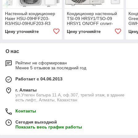
Настенный кондиционер
Кондиционер настенный
Кон
Haier HSU-09HFF203-
TSI-09 HRSY1/TSO-09
Gree
R3/HSU-09HUF203-R3
HRSY1 ON/OFF сплит-
GWH
(W/G/B) Flexis on/off
системы серия Triumph
(без
Цену уточняйте
Цену уточняйте
Цен
Standart (без
инст
инсталляции)
О нас
Рейтинг не сформирован
Менее 5 отзывов за последний год
Работает с 04.06.2013
г. Алматы
ул.Утеген батыра 11 А, оф.307, третий этаж, в здание
есть лифт., Алматы, Казахстан
Контакты
Сегодня выходной
Показать весь график работы