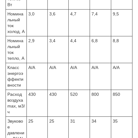
Вт
Номина
3,0
3,6
4,7
7,4
9,5
льный
ток
холод, А
Номина
2,9
3,4
4,4
6,8
8,8
льный
ток
тепло, А
Класс
A/A
A/A
A/A
A/A
A/A
энергоэ
ффекти
вности
Расход
430
430
520
800
850
воздуха
max, м3/
ч
Звуково
25
25
31
34
35
е
давлени