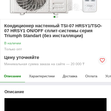
Кондиционер настенный TSI-07 HRSY1/TSO-
07 HRSY1 ON/OFF сплит-системы серия
Triumph Standart (без инсталляции)
В наличии
Только опт
Цену уточняйте
Минимальная сумма заказа на сайте — 20 000 ₸
Описание
Характеристики
Доставка
Оплата
Усл
Описание