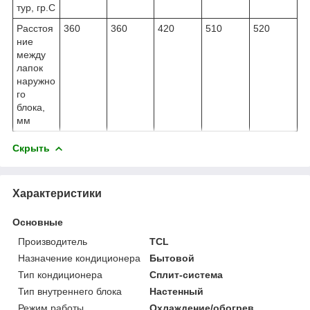
тур, гр.С
Расстоя
360
360
420
510
520
ние
между
лапок
наружно
го
блока,
мм
Скрыть
Характеристики
Основные
Производитель
TCL
Назначение кондиционера
Бытовой
Тип кондиционера
Сплит-система
Тип внутреннего блока
Настенный
Режим работы
Охлаждение/обогрев