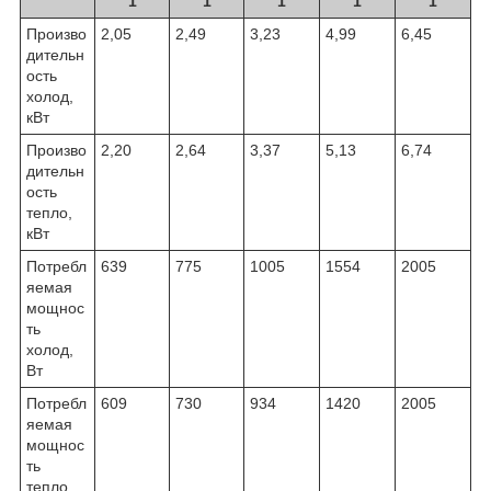
1
1
1
1
1
Произво
2,05
2,49
3,23
4,99
6,45
дительн
ость
холод,
кВт
Произво
2,20
2,64
3,37
5,13
6,74
дительн
ость
тепло,
кВт
Потребл
639
775
1005
1554
2005
яемая
мощнос
ть
холод,
Вт
Потребл
609
730
934
1420
2005
яемая
мощнос
ть
тепло,