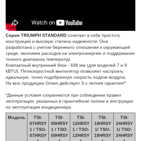
Серия TRIUMPH STANDARD
сочетает в себе простоту
конструкции и высокую степень надежности. Она
разработана с учетом бережного отношения к окружающей
среде, экономии расходов на электроэнергию и поддержания
точного диапазона температур.
Компактный внутренний блок - 698 мм (для моделей 7 и 9
kBTU). Пятискоростной вентилятор позволяет настроить
идеальную, точно подобранную скорость подачи воздуха.
На всю продукцию Green действует 3-х летняя гарантия!*
*Данные условия сохраняются при соблюдении правил
эксплуатации, указанных в гарантийном талоне и инструкции
по эксплуатации кондиционера.
Модель
TSI-
TSI-
TSI-
TSI-
TSI-
07HRSY
09HRSY
12HRSY
18HRSY
24HRSY
1 / TSO-
1 / TSO-
1 / TSO-
1/ TSO-
1/ TSO-
07HRSY
09HRSY
12HRSY
18HRSY
24HRSY