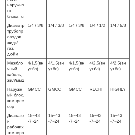
наружно
го
блока, кг
Диаметр
1/4 / 3/8
1/4 / 3/8
1/4 / 3/8
1/4 / 1/2
1/4 / 5/8
трубопр
оводов
жидк/
газ,
дюйм
Межбло
4/1,5(вн
4/1,5(вн
4/1,5(вн
4/2,5(вн
4/2,5(вн
чный
ут.бл)
ут.бл)
ут.бл)
ут.бл)
ут.бл)
кабель,
жил/мм2
Наружн
GMCC
GMCC
GMCC
RECHI
HIGHLY
ый блок,
компрес
сор
Диапазо
15~43
15~43
15~43
15~43
15~43
н
-7~24
-7~24
-7~24
-7~24
-7~24
рабочих
темпера