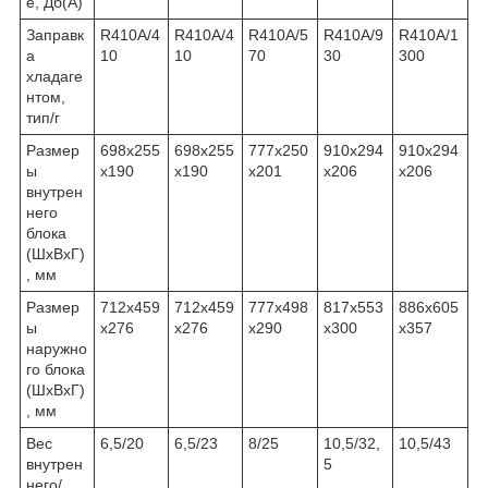
е, Дб(А)
Заправк
R410A/4
R410A/4
R410A/5
R410A/9
R410A/1
а
10
10
70
30
300
хладаге
нтом,
тип/г
Размер
698х255
698х255
777х250
910х294
910х294
ы
х190
х190
х201
х206
х206
внутрен
него
блока
(ШхВхГ)
, мм
Размер
712х459
712х459
777х498
817х553
886х605
ы
х276
х276
х290
х300
х357
наружно
го блока
(ШхВхГ)
, мм
Вес
6,5/20
6,5/23
8/25
10,5/32,
10,5/43
внутрен
5
него/