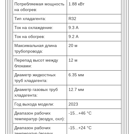
Потребляемая мощность
1.88 кВт
на обогрев:
Тип хладагента:
R32
Ток на охлаждение:
9.3 А
Ток на обогрев:
9.2 А
Максимальная длина
20 м
трубопровода:
Перепад высот между
12 м
блоками:
Диаметр жидкостных
6.35 мм
труб хладагента:
Диаметр газовых труб
12.7 мм
хладагента:
Год выхода модели:
2023
Диапазон рабочих
-15...+46 °C
температур (воздух, охл):
Диапазон рабочих
-15...+24 °C
температур (воздух,