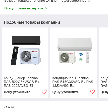
Возврат товара в течение 14 дней по договоренности
Все условия возврата
Подобные товары компании
Кондиционер Toshiba
Кондиционеры Toshiba
Конд
RAS-B22G3KVSGB-E /
RAS-B13G3KVSG-E / RAS-
RAS
RAS-22J2AVSG-E1
13J2AVSG-E1
RAS
Цену уточняйте
Цену уточняйте
Цен
О нас