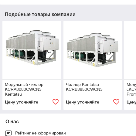
Подобные товары компании
Модульный чиллер
Чиллер Kentatsu
Мод
KCRA8080CWCN3
KCRB3850CWCN3
сKC
Kentatsu
Prom
Цену уточняйте
Цену уточняйте
Цен
О нас
Рейтинг не сформирован