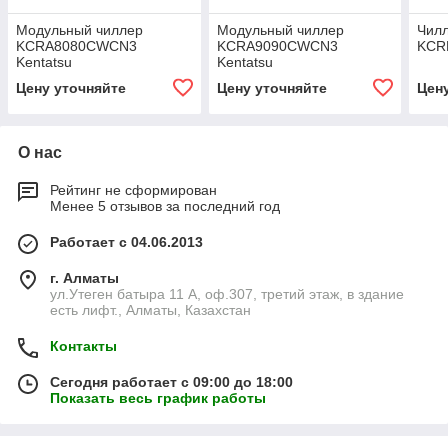
Модульный чиллер
Модульный чиллер
Чилл
KCRA8080CWCN3
KCRA9090CWCN3
KCR
Kentatsu
Kentatsu
Цену уточняйте
Цену уточняйте
Цен
О нас
Рейтинг не сформирован
Менее 5 отзывов за последний год
Работает с 04.06.2013
г. Алматы
ул.Утеген батыра 11 А, оф.307, третий этаж, в здание
есть лифт., Алматы, Казахстан
Контакты
Сегодня работает с 09:00 до 18:00
Показать весь график работы