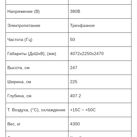
Напряжение (В)
380В
Электропитание
Трехфазное
Частота (Гц)
50
Габариты (ДхШхВ), (мм)
4072х2250х2470
Высота, см
247
Ширина, см
225
Глубина, см
407.2
Т. Воздуха, (°C), охлаждение
+15C ~ +50C
Вес, кг
4300