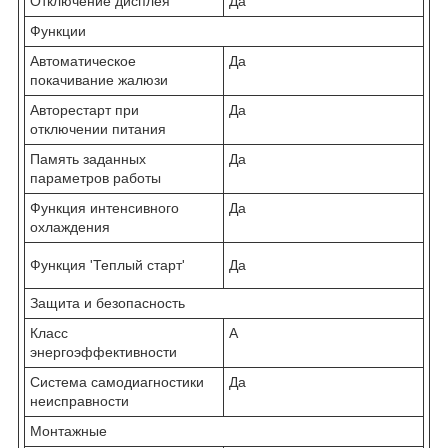
Отключение дисплея
Да
Функции
Автоматическое
Да
покачивание жалюзи
Авторестарт при
Да
отключении питания
Память заданных
Да
параметров работы
Функция интенсивного
Да
охлаждения
Функция 'Теплый старт'
Да
Защита и безопасность
Класс
A
энергоэффективности
Система самодиагностики
Да
неисправности
Монтажные