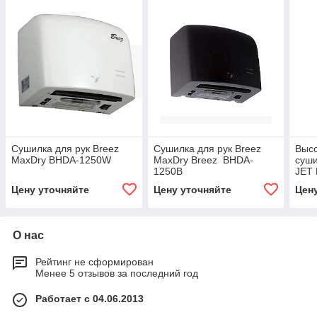
Cушилка для рук Breez
Cушилка для рук Breez
Высо
MaxDry BHDA-1250W
MaxDry Breez BHDA-
суши
1250B
JET
(пла
Цену уточняйте
Цену уточняйте
Цен
О нас
Рейтинг не сформирован
Менее 5 отзывов за последний год
Работает с 04.06.2013