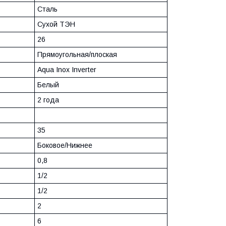
Сталь
Сухой ТЭН
26
Прямоугольная/плоская
Aqua Inox Inverter
Белый
2 года
35
Боковое/Нижнее
0,8
1/2
1/2
2
6