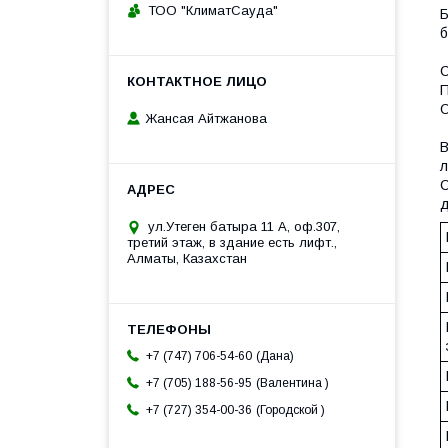
ТОО "КлиматСауда"
Б
б
С
П
О
Жансая Айтжанова
В
л
С
д
ул.Утеген батыра 11 А, оф.307,
третий этаж, в здание есть лифт.,
Алматы, Казахстан
Дана
+7 (747) 706-54-60
Валентина
+7 (705) 188-56-95
Городской
+7 (727) 354-00-36