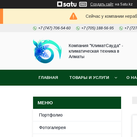
Создать сайт
на Satu.kz
Сейчас у компании нераб
+7 (747) 706-54-60
+7 (705) 188-56-95
+7 (72
Компания "КлиматСауда" -
климатическая техника в
Алматы
ГЛАВНАЯ
ТОВАРЫ И УСЛУГИ
О Н
Портфолио
Фотогалерея