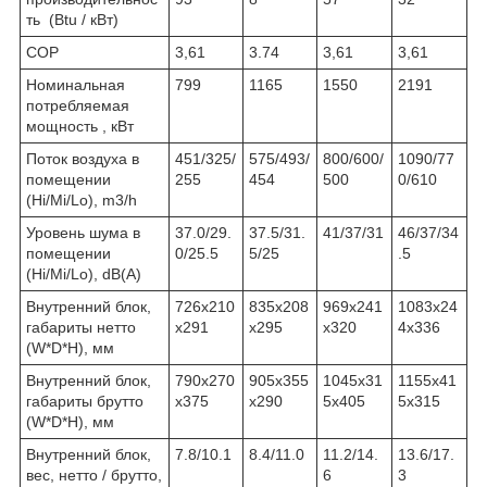
ть (Btu / кВт)
COP
3,61
3.74
3,61
3,61
Номинальная
799
1165
1550
2191
потребляемая
мощность , кВт
Поток воздуха в
451/325/
575/493/
800/600/
1090/77
помещении
255
454
500
0/610
(Hi/Mi/Lo), m3/h
Уровень шума в
37.0/29.
37.5/31.
41/37/31
46/37/34
помещении
0/25.5
5/25
.5
(Hi/Mi/Lo), dB(A)
Внутренний блок,
726x210
835x208
969x241
1083x24
габариты нетто
x291
x295
x320
4x336
(W*D*H), мм
Внутренний блок,
790x270
905x355
1045x31
1155x41
габариты брутто
x375
x290
5x405
5x315
(W*D*H), мм
Внутренний блок,
7.8/10.1
8.4/11.0
11.2/14.
13.6/17.
вес, нетто / брутто,
6
3