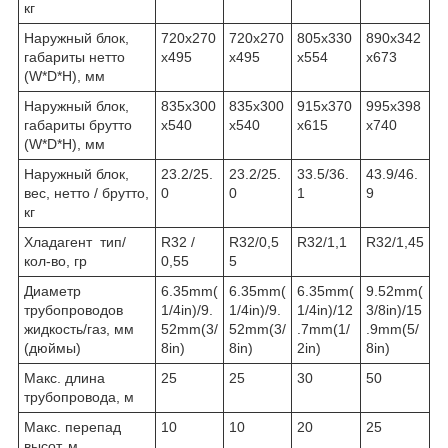
кг
Наружный блок,
720x270
720x270
805x330
890x342
габариты нетто
x495
x495
x554
x673
(W*D*H), мм
Наружный блок,
835x300
835x300
915x370
995x398
габариты брутто
x540
x540
x615
x740
(W*D*H), мм
Наружный блок,
23.2/25.
23.2/25.
33.5/36.
43.9/46.
вес, нетто / брутто,
0
0
1
9
кг
Хладагент тип/
R32 /
R32/0,5
R32/1,1
R32/1,45
кол-во, гр
0,55
5
Диаметр
6.35mm(
6.35mm(
6.35mm(
9.52mm(
трубопроводов
1/4in)/9.
1/4in)/9.
1/4in)/12
3/8in)/15
жидкость/газ, мм
52mm(3/
52mm(3/
.7mm(1/
.9mm(5/
(дюймы)
8in)
8in)
2in)
8in)
Макс. длина
25
25
30
50
трубопровода, м
Макс. перепад
10
10
20
25
высот, м