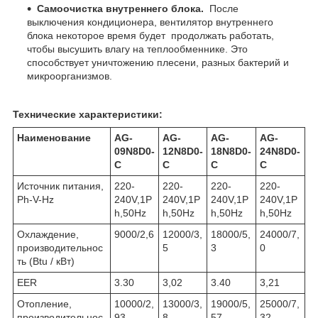
Самоочистка внутреннего блока.
После
выключения кондиционера, вентилятор внутреннего
блока некоторое время будет продолжать работать,
чтобы высушить влагу на теплообменнике. Это
способствует уничтожению плесени, разных бактерий и
микроорганизмов.
Технические характеристики:
Наименование
AG-
AG-
AG-
AG-
09N8D0-
12N8D0-
18N8D0-
24N8D0-
C
C
C
C
Источник питания,
220-
220-
220-
220-
Ph-V-Hz
240V,1P
240V,1P
240V,1P
240V,1P
h,50Hz
h,50Hz
h,50Hz
h,50Hz
Охлаждение,
9000/2,6
12000/3,
18000/5,
24000/7,
производительнос
5
3
0
ть (Btu / кВт)
EER
3.30
3,02
3.40
3,21
Отопление,
10000/2,
13000/3,
19000/5,
25000/7,
производительнос
93
8
57
32