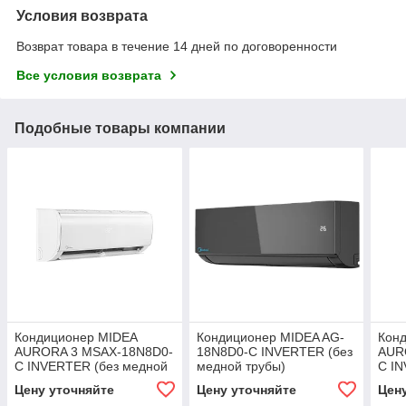
Условия возврата
Возврат товара в течение 14 дней по договоренности
Все условия возврата
Подобные товары компании
Кондиционер MIDEA
Кондиционер MIDEA AG-
Кон
AURORA 3 MSAX-18N8D0-
18N8D0-C INVERTER (без
AUR
C INVERTER (без медной
медной трубы)
C IN
трубы)
труб
Цену уточняйте
Цену уточняйте
Цен