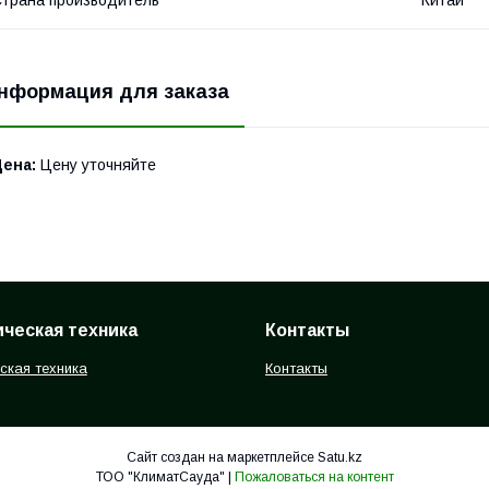
трана производитель
Китай
нформация для заказа
Цена:
Цену уточняйте
ческая техника
Контакты
ская техника
Контакты
Сайт создан на маркетплейсе
Satu.kz
ТОО "КлиматСауда" |
Пожаловаться на контент