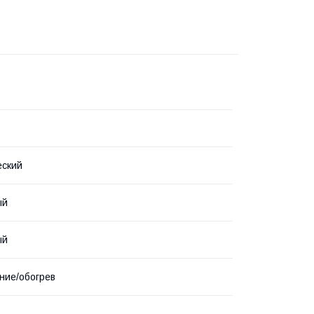
еский
ый
ый
ние/обогрев