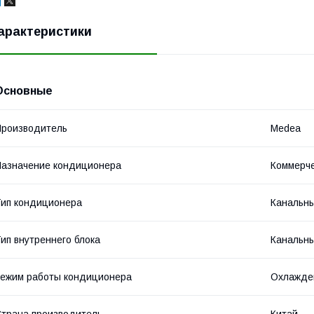
арактеристики
Основные
роизводитель
Medea
азначение кондиционера
Коммерч
ип кондиционера
Канальн
ип внутреннего блока
Канальн
ежим работы кондиционера
Охлажде