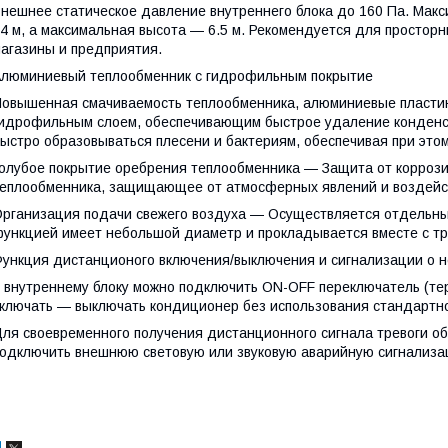
нешнее статическое давление внутреннего блока до 160 Па. Мак
4 м, а максимальная высота — 6.5 м. Рекомендуется для просторн
агазины и предприятия.
люминиевый теплообменник с гидрофильным покрытие
овышенная смачиваемость теплообменника, алюминиевые пластин
идрофильным слоем, обеспечивающим быстрое удаление конденсат
ыстро образовываться плесени и бактериям, обеспечивая при эт
олубое покрытие оребрения теплообменника — Защита от корроз
еплообменника, защищающее от атмосферных явлений и воздейс
рганизация подачи свежего воздуха — Осуществляется отдельным
ункцией имеет небольшой диаметр и прокладывается вместе с тр
ункция дистанционого включения/выключения и сигнализации о н
 внутреннему блоку можно подключить ON-OFF переключатель (те
ключать — выключать кондиционер без использования стандартно
ля своевременного получения дистанционного сигнала тревоги об
одключить внешнюю световую или звуковую аварийную сигнализа