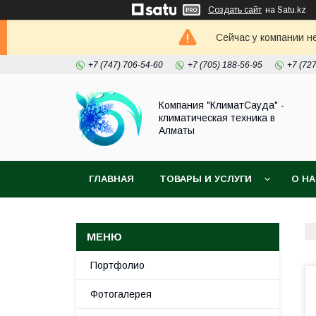
Создать сайт
на Satu.kz
Сейчас у компании н
+7 (747) 706-54-60
+7 (705) 188-56-95
+7 (72
Компания "КлиматСауда" -
климатическая техника в
Алматы
ГЛАВНАЯ
ТОВАРЫ И УСЛУГИ
О Н
Портфолио
Фотогалерея