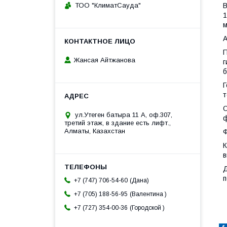
ТОО "КлиматСауда"
В
1
м
А
П
Жансая Айтжанова
г
б
Г
т
О
ул.Утеген батыра 11 А, оф.307,
ф
третий этаж, в здание есть лифт.,
Алматы, Казахстан
Ф
К
в
Д
п
Дана
+7 (747) 706-54-60
Валентина
+7 (705) 188-56-95
Городской
+7 (727) 354-00-36