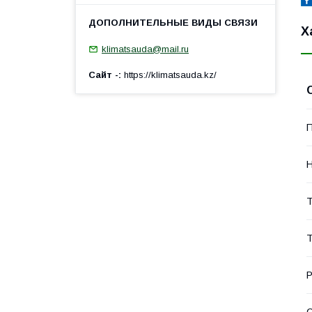
Х
klimatsauda@mail.ru
Сайт -
https://klimatsauda.kz/
П
Н
Т
Т
Р