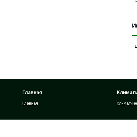
С
И
Главная
Климати
Главная
Климатиче