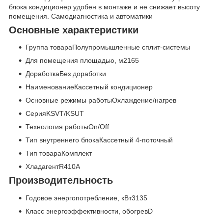
блока кондиционер удобен в монтаже и не снижает высоту
помещения. Самодиагностика и автоматики
Основные характеристики
Группа товараПолупромышленные сплит-системы
Для помещения площадью, м
2
165
ДоработкаБез доработки
НаименованиеКассетный кондиционер
Основные режимы работыОхлаждение/нагрев
СерияKSVT/KSUT
Технология работыOn/Off
Тип внутреннего блокаКассетный 4-поточный
Тип товараКомплект
ХладагентR410A
Производительность
Годовое энергопотребление, кВт3135
Класс энергоэффективности, обогревD