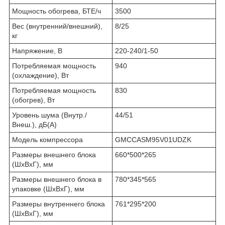
Мощность обогрева, БТЕ/ч
3500
Вес (внутренний/внешний),
8/25
кг
Напряжение, В
220-240/1-50
Потребляемая мощность
940
(охлаждение), Вт
Потребляемая мощность
830
(обогрев), Вт
Уровень шума (Внутр./
44/51
Внеш.), дБ(А)
Модель компрессора
GMCCASM95V01UDZK
Размеры внешнего блока
660*500*265
(ШхВхГ), мм
Размеры внешнего блока в
780*345*565
упаковке (ШхВхГ), мм
Размеры внутреннего блока
761*295*200
(ШхВхГ), мм