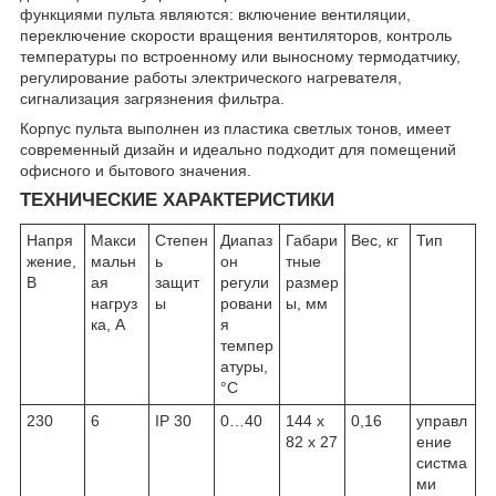
функциями пульта являются: включение вентиляции,
переключение скорости вращения вентиляторов, контроль
температуры по встроенному или выносному термодатчику,
регулирование работы электрического нагревателя,
сигнализация загрязнения фильтра.
Корпус пульта выполнен из пластика светлых тонов, имеет
современный дизайн и идеально подходит для помещений
офисного и бытового значения.
ТЕХНИЧЕСКИЕ ХАРАКТЕРИСТИКИ
Напря
Макси
Степен
Диапаз
Габари
Вес, кг
Тип
жение,
мальн
ь
он
тные
В
ая
защит
регули
размер
нагруз
ы
ровани
ы, мм
ка, А
я
темпер
атуры,
°С
230
6
IP 30
0…40
144 x
0,16
управл
82 x 27
ение
систма
ми