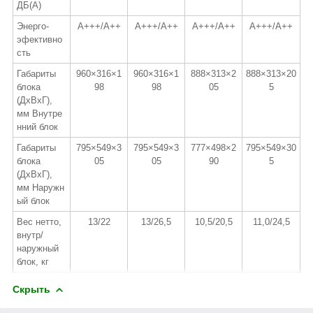
ДБ(A)
Энерго-
A+++/A++
A+++/A++
A+++/A++
A+++/A++
эфективно
сть
Габариты
960×316×1
960×316×1
888×313×2
888×313×20
блока
98
98
05
5
(ДхВхГ),
мм Внутре
нний блок
Габариты
795×549×3
795×549×3
777×498×2
795×549×30
блока
05
05
90
5
(ДхВхГ),
мм Наружн
ый блок
Вес нетто,
13/22
13/26,5
10,5/20,5
11,0/24,5
внутр/
наружный
блок, кг
Скрыть