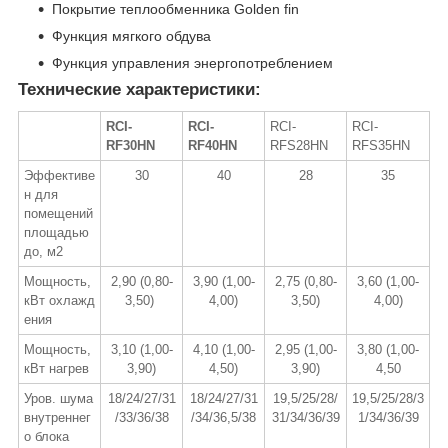
Покрытие теплообменника Golden fin
Функция мягкого обдува
Функция управления энергопотреблением
Технические характеристики:
RCI-
RCI-
RCI-
RCI-
RF30HN
RF40HN
RFS28HN
RFS35HN
Эффективе
30
40
28
35
н для
помещений
площадью
до, м2
Мощность,
2,90 (0,80-
3,90 (1,00-
2,75 (0,80-
3,60 (1,00-
кВт охлажд
3,50)
4,00)
3,50)
4,00)
ения
Мощность,
3,10 (1,00-
4,10 (1,00-
2,95 (1,00-
3,80 (1,00-
кВт нагрев
3,90)
4,50)
3,90)
4,50
Уров. шума
18/24/27/31
18/24/27/31
19,5/25/28/
19,5/25/28/3
внутреннег
/33/36/38
/34/36,5/38
31/34/36/39
1/34/36/39
о блока