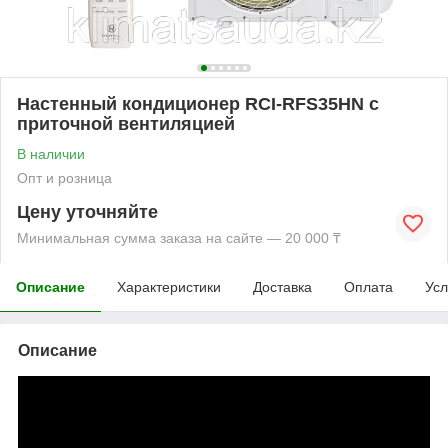
Настенный кондиционер RCI-RFS35HN с
приточной вентиляцией
В наличии
Опт и розница
Цену уточняйте
Минимальная сумма заказа на сайте — 20 000 ₸
Описание
Характеристики
Доставка
Оплата
Усл
Описание