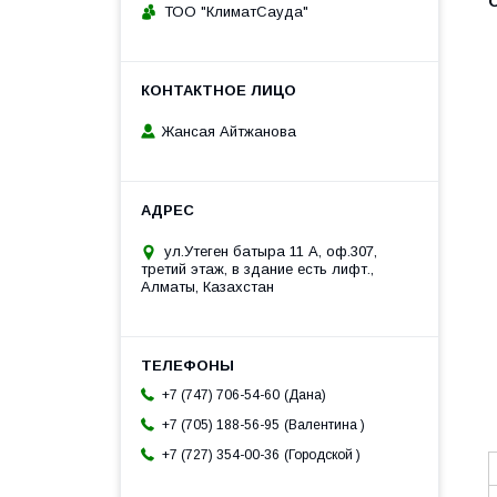
ТОО "КлиматСауда"
Жансая Айтжанова
ул.Утеген батыра 11 А, оф.307,
третий этаж, в здание есть лифт.,
Алматы, Казахстан
Дана
+7 (747) 706-54-60
Валентина
+7 (705) 188-56-95
Городской
+7 (727) 354-00-36