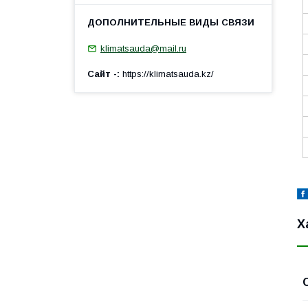
klimatsauda@mail.ru
Сайт -
https://klimatsauda.kz/
Х