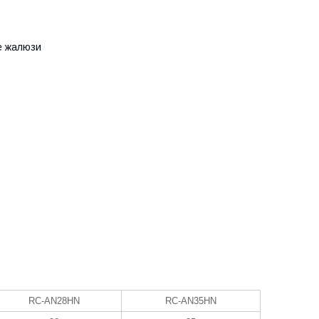
е жалюзи
RC-AN28HN
RC-AN35HN