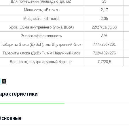
Для помещений площадью до, м2
25
Мощность, кВт охл.
2,17
Мощность, кВт нагр.
2,35
Уров. шума внутреннего блока ДБ(A)
22/27/31/35/38
Энерго-эффективность
A/A
Габариты блока (ДхВхГ), мм Внутренний блок
777×250×201
Габариты блока (ДхВхГ), мм Наружный блок
712×459×276
Вес нетто, внутр/наружный блок, кг
7,7/20,5
арактеристики
Основные