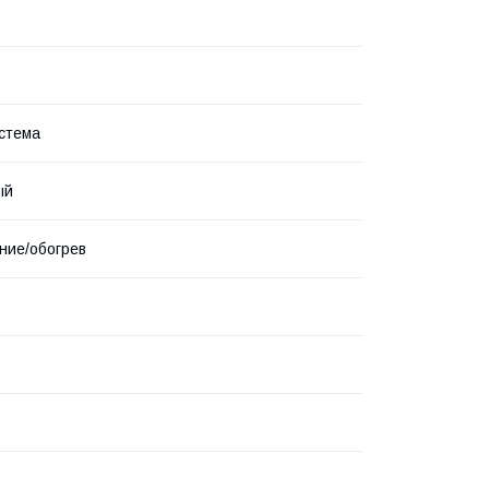
стема
ый
ние/обогрев