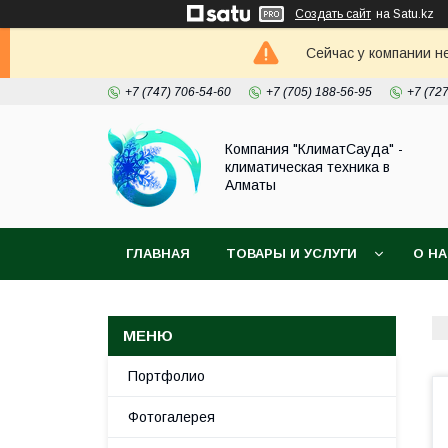
Создать сайт
на Satu.kz
Сейчас у компании н
+7 (747) 706-54-60
+7 (705) 188-56-95
+7 (72
Компания "КлиматСауда" -
климатическая техника в
Алматы
ГЛАВНАЯ
ТОВАРЫ И УСЛУГИ
О Н
Портфолио
Фотогалерея