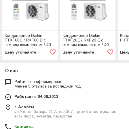
Кондиционер Daikin
Кондиционер Daikin
Конд
FTXF60D / RXF60 D с
FTXF20E / RXF20 E с
F F
зимним комплектом /-40
зимним комплектом /-40
Цену уточняйте
Цену уточняйте
Цен
О нас
Рейтинг не сформирован
Менее 5 отзывов за последний год
Работает с 04.06.2013
г. Алматы
ул.Утеген батыра 11 А, оф.307, третий этаж, в здание
есть лифт., Алматы, Казахстан
Контакты