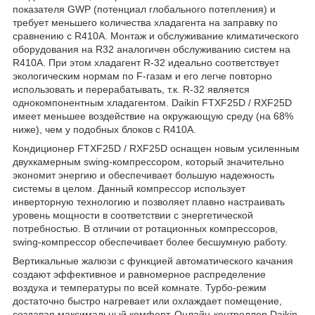
показателя GWP (потенциал глобального потепления) и
требует меньшего количества хладагента на заправку по
сравнению с R410A. Монтаж и обслуживание климатического
оборудования на R32 аналогичен обслуживанию систем на
R410A. При этом хладагент R-32 идеально соответствует
экологическим нормам по F-газам и его легче повторно
использовать и перерабатывать, т.к. R-32 является
однокомпонентным хладагентом. Daikin FTXF25D / RXF25D
имеет меньшее воздействие на окружающую среду (на 68%
ниже), чем у подобных блоков с R410A.
Кондиционер FTXF25D / RXF25D оснащен новым усиленным
двухкамерным swing-компрессором, который значительно
экономит энергию и обеспечивает большую надежность
системы в целом. Данный компрессор использует
инверторную технологию и позволяет плавно настраивать
уровень мощности в соответствии с энергетической
потребностью. В отличии от ротационных компрессоров,
swing-компрессор обеспечивает более бесшумную работу.
Вертикальные жалюзи с функцией автоматического качания
создают эффективное и равномерное распределение
воздуха и температуры по всей комнате. Турбо-режим
достаточно быстро нагревает или охлаждает помещение,
создавая максимальный комфорт. Онлайн-контроллер Daikin