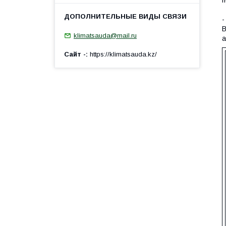
п
-
В
klimatsauda@mail.ru
а
Сайт -
https://klimatsauda.kz/