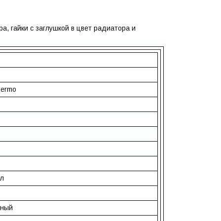
а, гайки с заглушкой в цвет радиатора и
hermo
л
нный