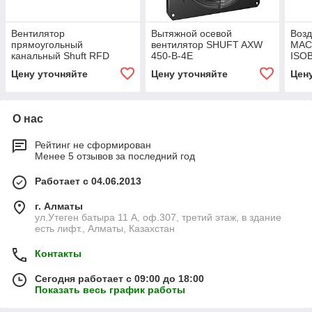
Вентилятор
Вытяжной осевой
Возд
прямоугольный
вентилятор SHUFT AXW
MAC
канальный Shuft RFD
450-B-4E
ISO
800×500-4 VIM
Цену уточняйте
Цену уточняйте
Цен
О нас
Рейтинг не сформирован
Менее 5 отзывов за последний год
Работает с 04.06.2013
г. Алматы
ул.Утеген батыра 11 А, оф.307, третий этаж, в здание
есть лифт., Алматы, Казахстан
Контакты
Сегодня работает с 09:00 до 18:00
Показать весь график работы