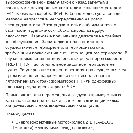
высокоэффективной крыльчаткой с назад загнутыми
лопатками и асинхронным двигателем с внешним ротором
IP44, клеммная коробка IP54. Рабочее колесо установлено
методом напрессовки непосредственно на ротор
электродвигателя. Электродвигатель с рабочим колесом
статически и динамически сбалансированы в двух
плоскостях. Шариковые подшипники двигателя не требуют
техобслуживания. Зашита двигателя вентилятора
осуществляется термореле или термоконтактами,
требующими подключения внешнего защитного термореле. В
случае применения пятиступенчатых регуляторов скорости
TRE-T, TRD-T дополнительное защитное термореле не
нужно. Регулирование скорости вентилятора осуществляется
путем изменения напряжения за счет использования
пятиступенчатых трансформаторов TR или однофазных
плавных регуляторов скорости SRE.
Применяются для перемещения воздуха в прямоугольных
каналах систем приточной и вытяжной вентиляции жилых,
общественных и производственных помещений.
Преимущества
Энергоэффективные мотор-колёса ZIEHL-ABEGG
(Германия) с загнутыми назад лопатками;