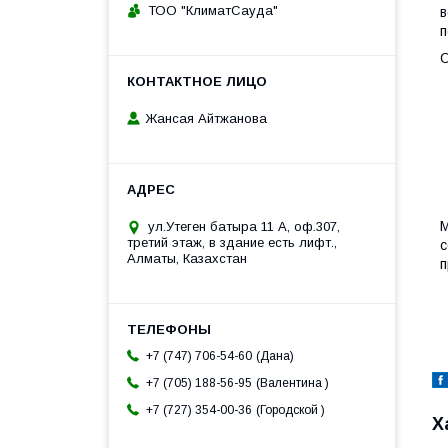
ТОО "КлиматСауда"
в
п
О
Жансая Айтжанова
М
ул.Утеген батыра 11 А, оф.307,
третий этаж, в здание есть лифт.,
с
Алматы, Казахстан
п
Дана
+7 (747) 706-54-60
Валентина
+7 (705) 188-56-95
Городской
+7 (727) 354-00-36
Х