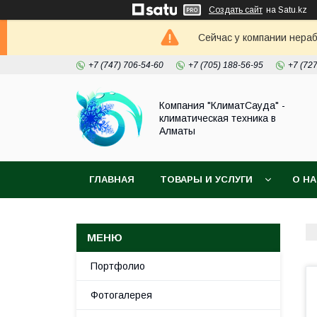
Создать сайт
на Satu.kz
Сейчас у компании нераб
+7 (747) 706-54-60
+7 (705) 188-56-95
+7 (72
Компания "КлиматСауда" -
климатическая техника в
Алматы
ГЛАВНАЯ
ТОВАРЫ И УСЛУГИ
О Н
Портфолио
Фотогалерея