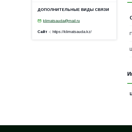
klimatsauda@mail.ru
Сайт -
https://klimatsauda.kz/
П
И