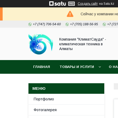
Создать сайт
на Satu.kz
Сейчас у компании н
+7 (747) 706-54-60
+7 (705) 188-56-95
+7 (72
Компания "КлиматСауда" -
климатическая техника в
Алматы
ГЛАВНАЯ
ТОВАРЫ И УСЛУГИ
О Н
Портфолио
Фотогалерея