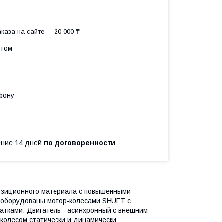
каза на сайте — 20 000 ₸
птом
фону
чение 14 дней
по договоренности
позиционного материала с повышенными
 оборудованы мотор-колесами SHUFT с
патками. Двигатель - асинхронный с внешним
 колесом статически и динамически