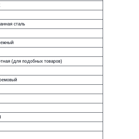
X
анная сталь
бежный
тная (для подобных товаров)
ремовый
Я