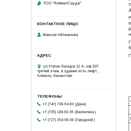
ТОО "КлиматСауда"
с
д
Р
п
р
н
Жансая Айтжанова
П
б
П
ул.Утеген батыра 11 А, оф.307,
третий этаж, в здание есть лифт.,
Алматы, Казахстан
Дана
+7 (747) 706-54-60
Валентина
+7 (705) 188-56-95
Городской
+7 (727) 354-00-36