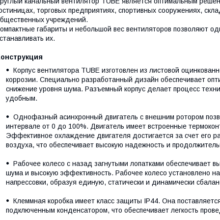
руглый канальный вентилятор TUBE является оптимальным решен
остиницах, торговых предприятиях, спортивных сооружениях, скла
бщественных учреждений.
омпактные габариты и небольшой вес вентиляторов позволяют од
станавливать их.
Конструкция
Корпус вентилятора TUBE изготовлен из листовой оцинкованн
коррозии. Специально разработанный дизайн обеспечивает опт
снижение уровня шума. Разъемный корпус делает процесс технич
удобным.
Однофазный асинхронный двигатель с внешним ротором позво
интервале от 0 до 100%. Двигатель имеет встроенные термокон
Эффективное охлаждение двигателя достигается за счет его р
воздуха, что обеспечивает высокую надежность и продолжитель
Рабочее колесо с назад загнутыми лопатками обеспечивает вы
шума и высокую эффективность. Рабочее колесо установлено н
напрессовки, образуя единую, статически и динамически сбала
Клеммная коробка имеет класс защиты IP44. Она поставляетс
подключенным конденсатором, что обеспечивает легкость пров