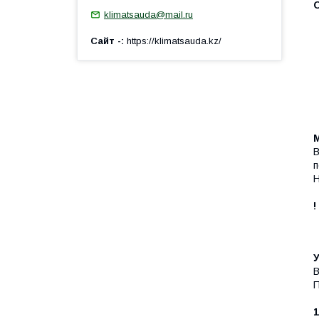
klimatsauda@mail.ru
Сайт -
https://klimatsauda.kz/
В
п
Н
!
В
П
1