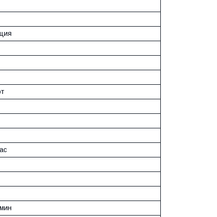
ция
рт
ас
/мин