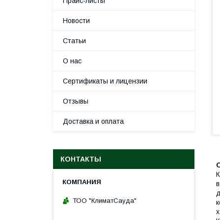
Прайс-листы
Новости
Статьи
О нас
Сертификаты и лицензии
Отзывы
Доставка и оплата
КОНТАКТЫ
К
в
д
ТОО "КлиматСауда"
к
х