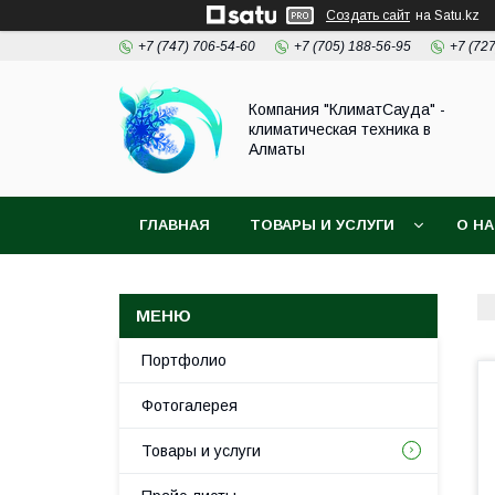
Создать сайт
на Satu.kz
+7 (747) 706-54-60
+7 (705) 188-56-95
+7 (72
Компания "КлиматСауда" -
климатическая техника в
Алматы
ГЛАВНАЯ
ТОВАРЫ И УСЛУГИ
О Н
Портфолио
Фотогалерея
Товары и услуги