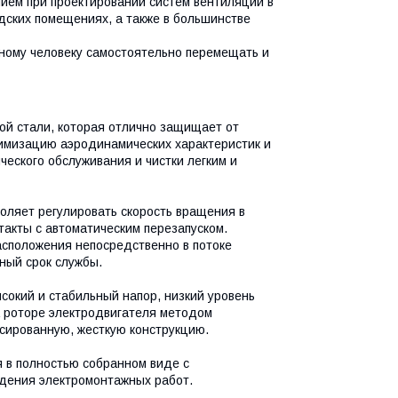
ием при проектировании систем вентиляции в
дских помещениях, а также в большинстве
ному человеку самостоятельно перемещать и
ой стали, которая отлично защищает от
имизацию аэродинамических характеристик и
еского обслуживания и чистки легким и
ляет регулировать скорость вращения в
такты с автоматическим перезапуском.
асположения непосредственно в потоке
ный срок службы.
сокий и стабильный напор, низкий уровень
а роторе электродвигателя методом
нсированную, жесткую конструкцию.
я в полностью собранном виде с
едения электромонтажных работ.