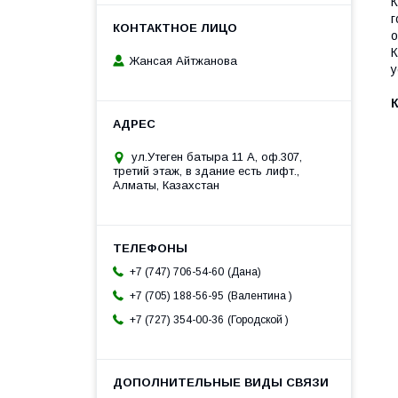
К
г
о
К
Жансая Айтжанова
у
ул.Утеген батыра 11 А, оф.307,
третий этаж, в здание есть лифт.,
Алматы, Казахстан
Дана
+7 (747) 706-54-60
Валентина
+7 (705) 188-56-95
Городской
+7 (727) 354-00-36