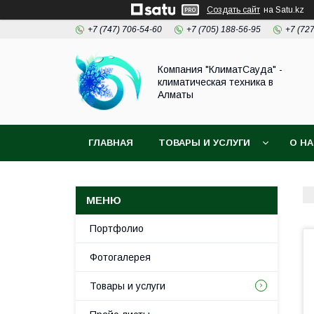
Создать сайт
на Satu.kz
+7 (747) 706-54-60
+7 (705) 188-56-95
+7 (72
Компания "КлиматСауда" -
климатическая техника в
Алматы
ГЛАВНАЯ
ТОВАРЫ И УСЛУГИ
О Н
Портфолио
Фотогалерея
Товары и услуги