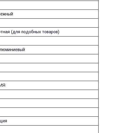
бежный
тная (для подобных товаров)
алюминиевый
ИЯ
ция