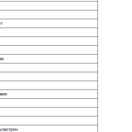
рт
ас
/мин
усмотрен