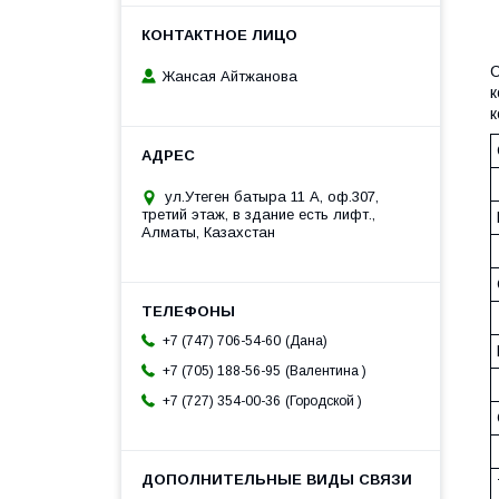
С
Жансая Айтжанова
к
к
ул.Утеген батыра 11 А, оф.307,
третий этаж, в здание есть лифт.,
Алматы, Казахстан
Дана
+7 (747) 706-54-60
Валентина
+7 (705) 188-56-95
Городской
+7 (727) 354-00-36