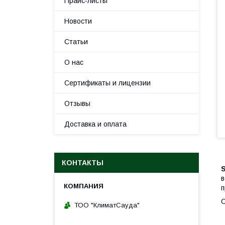
Прайс-листы
Новости
Статьи
О нас
Сертификаты и лицензии
Отзывы
Доставка и оплата
КОНТАКТЫ
S
в
п
О
ТОО "КлиматСауда"