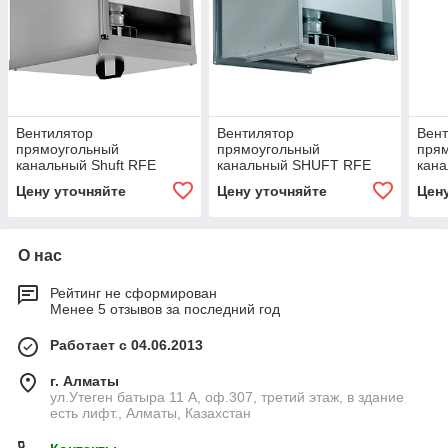
Вентилятор
Вентилятор
Вен
прямоугольный
прямоугольный
пря
канальный Shuft RFE
канальный SHUFT RFE
кан
600×300-4 VIM
600х350-4 VIM
800х
Цену уточняйте
Цену уточняйте
Цен
О нас
Рейтинг не сформирован
Менее 5 отзывов за последний год
Работает с 04.06.2013
г. Алматы
ул.Утеген батыра 11 А, оф.307, третий этаж, в здание
есть лифт., Алматы, Казахстан