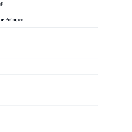
ый
ние/обогрев