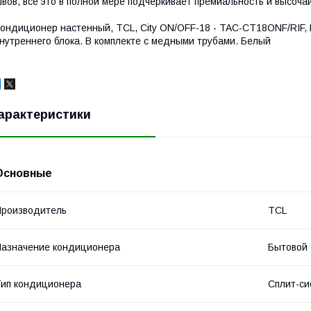
вов, все это в полной мере подчеркивает премиальность и высоч
ондиционер настенный, TCL, City ON/OFF-18 - TAC-CT18ONF/RIF, К
нутреннего блока. В комплекте с медными трубами. Белый
арактеристики
Основные
роизводитель
TCL
азначение кондиционера
Бытовой
ип кондиционера
Сплит-си