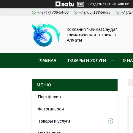
Создать сайт
на Satu.kz
+7 (747) 706-54-60
+7 (705) 188-56-95
+7 (72
Компания "КлиматСауда" -
климатическая техника в
Алматы
ГЛАВНАЯ
ТОВАРЫ И УСЛУГИ
О Н
Портфолио
Фотогалерея
Товары и услуги