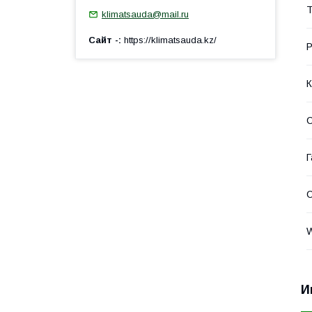
Т
klimatsauda@mail.ru
Сайт -
https://klimatsauda.kz/
Р
К
С
Г
С
W
И