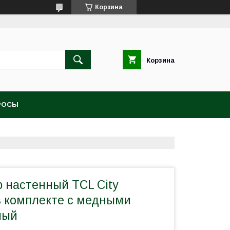
Корзина
Корзина
РОСЫ
 настенный TCL City
в комплекте с медными
лый