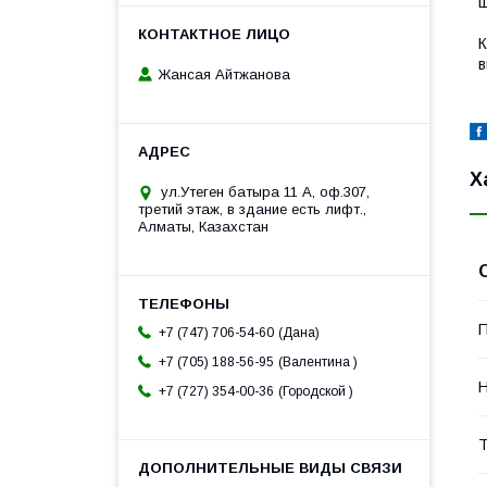
ш
К
в
Жансая Айтжанова
Х
ул.Утеген батыра 11 А, оф.307,
третий этаж, в здание есть лифт.,
Алматы, Казахстан
П
Дана
+7 (747) 706-54-60
Валентина
+7 (705) 188-56-95
Н
Городской
+7 (727) 354-00-36
Т