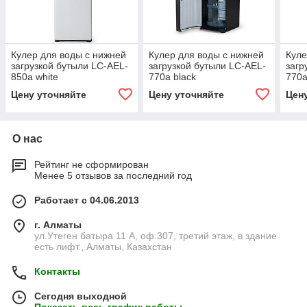
Кулер для воды с нижней
Кулер для воды с нижней
Куле
загрузкой бутыли LC-AEL-
загрузкой бутыли LC-AEL-
загр
850a white
770a black
770a
Цену уточняйте
Цену уточняйте
Цен
О нас
Рейтинг не сформирован
Менее 5 отзывов за последний год
Работает с 04.06.2013
г. Алматы
ул.Утеген батыра 11 А, оф.307, третий этаж, в здание
есть лифт., Алматы, Казахстан
Контакты
Сегодня выходной