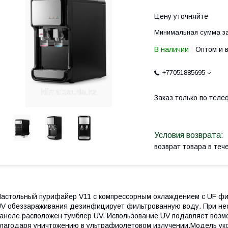
Цену уточняйте
Минимальная сумма за
В наличии
Оптом и 
+77051885695
Заказ только по теле
возврат товара в те
астольный пурифайер V11 с компрессорным охлаждением с UF фил
V обеззараживания дезинфицирует фильтрованную воду. При нео
анеле расположен тумблер UV. Использование UV подавляет возм
лагодаря уничтожению в ультрафиолетовом излучении.Модель ук