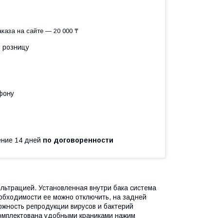
каза на сайте — 20 000 ₸
в розницу
фону
чение 14 дней
по договоренности
ьтрацией. Установленная внутри бака система
бходимости ее можно отключить, на задней
ожность репродукции вирусов и бактерий
омплектована удобными краниками нажим