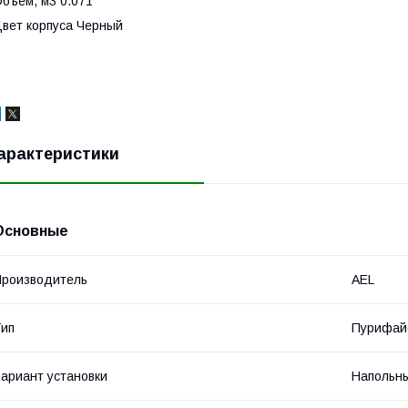
бъём, м3 0.071
вет корпуса Черный
арактеристики
Основные
роизводитель
AEL
ип
Пурифай
ариант установки
Напольн