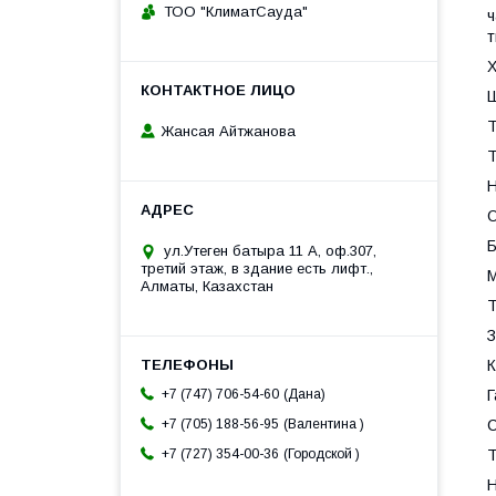
ТОО "КлиматСауда"
ч
т
Х
Ш
Т
Жансая Айтжанова
Т
Н
Б
ул.Утеген батыра 11 А, оф.307,
третий этаж, в здание есть лифт.,
М
Алматы, Казахстан
Т
З
К
Дана
Г
+7 (747) 706-54-60
Валентина
С
+7 (705) 188-56-95
Городской
Т
+7 (727) 354-00-36
Н