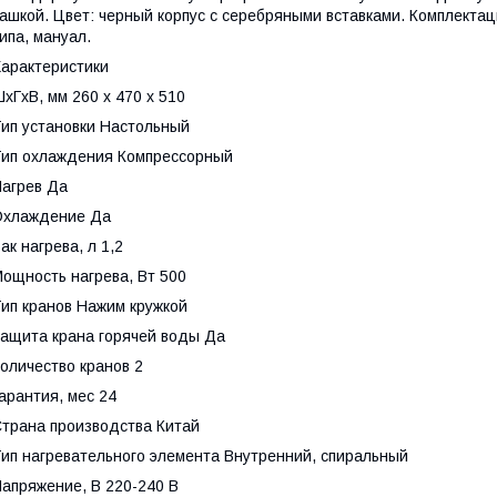
ашкой. Цвет: черный корпус с серебряными вставками. Комплектаци
ипа, мануал.
арактеристики
хГхВ, мм 260 х 470 x 510
ип установки Настольный
ип охлаждения Компрессорный
агрев Да
Охлаждение Да
ак нагрева, л 1,2
ощность нагрева, Вт 500
ип кранов Нажим кружкой
ащита крана горячей воды Да
оличество кранов 2
арантия, мес 24
трана производства Китай
ип нагревательного элемента Внутренний, спиральный
апряжение, В 220-240 В