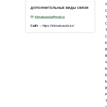
У
С
klimatsauda@mail.ru
Т
С
Сайт -
https://klimatsauda.kz/
Т
С
К
В
В
Ч
М
Б
М
В
Р
Т