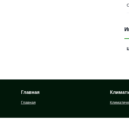
С
И
Главная
Климати
Главная
Климатиче