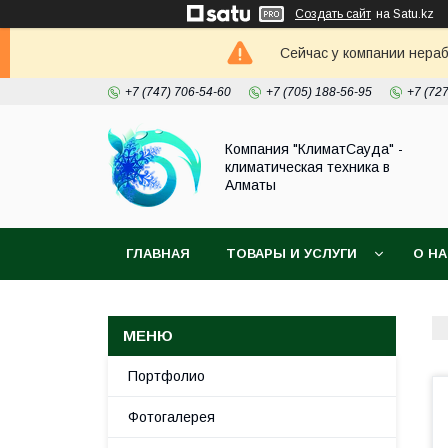
Создать сайт
на Satu.kz
Сейчас у компании нераб
+7 (747) 706-54-60
+7 (705) 188-56-95
+7 (72
Компания "КлиматСауда" -
климатическая техника в
Алматы
ГЛАВНАЯ
ТОВАРЫ И УСЛУГИ
О Н
Портфолио
Фотогалерея