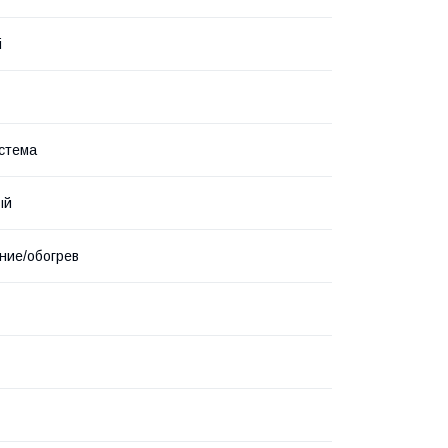
i
стема
ый
ние/обогрев