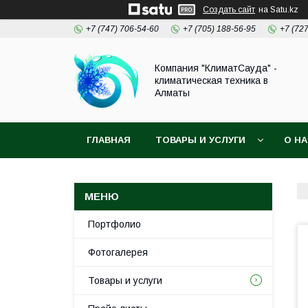
Создать сайт
на Satu.kz
+7 (747) 706-54-60
+7 (705) 188-56-95
+7 (72
Компания "КлиматСауда" -
климатическая техника в
Алматы
ГЛАВНАЯ
ТОВАРЫ И УСЛУГИ
О Н
Портфолио
Фотогалерея
Товары и услуги