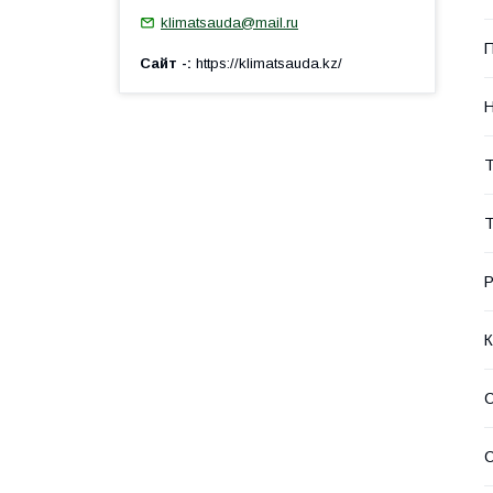
klimatsauda@mail.ru
П
Сайт -
https://klimatsauda.kz/
Н
Т
Т
Р
К
С
С