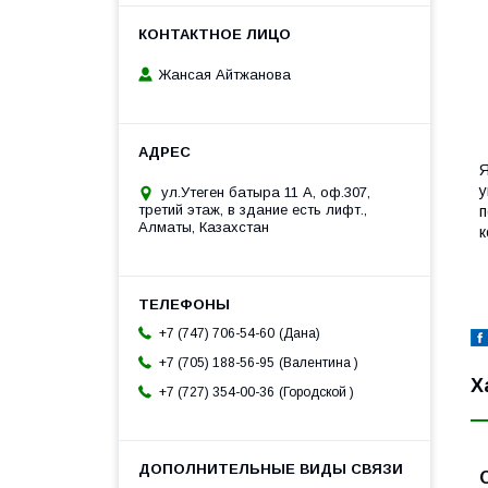
Жансая Айтжанова
Я
у
ул.Утеген батыра 11 А, оф.307,
третий этаж, в здание есть лифт.,
п
Алматы, Казахстан
к
Дана
+7 (747) 706-54-60
Валентина
+7 (705) 188-56-95
Х
Городской
+7 (727) 354-00-36