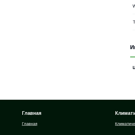
W
Т
И
Главная
Климати
Главная
Климатиче