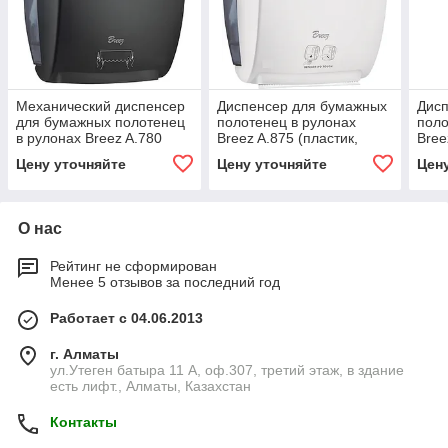
Механический диспенсер
Диспенсер для бумажных
Дис
для бумажных полотенец
полотенец в рулонах
поло
в рулонах Breez A.780
Breez A.875 (пластик,
Bree
(пластик, черный)
белый)
чер
Цену уточняйте
Цену уточняйте
Цен
О нас
Рейтинг не сформирован
Менее 5 отзывов за последний год
Работает с 04.06.2013
г. Алматы
ул.Утеген батыра 11 А, оф.307, третий этаж, в здание
есть лифт., Алматы, Казахстан
Контакты