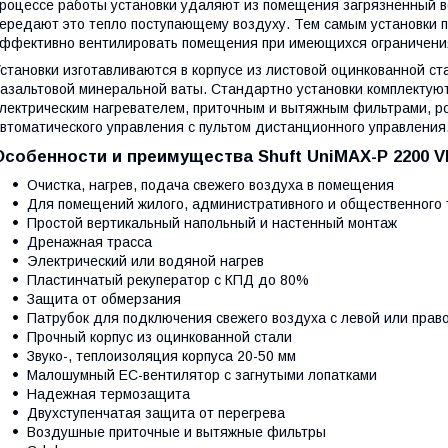
роцессе работы установки удаляют из помещения загрязненный воз
ередают это тепло поступающему воздуху. Тем самым установки 
ффективно вентилировать помещения при имеющихся ограничения
становки изготавливаются в корпусе из листовой оцинкованной ст
азальтовой минеральной ваты. Стандартно установки комплектую
лектрическим нагревателем, приточным и вытяжным фильтрами, р
втоматического управления с пультом дистанционного управления
Особенности и преимущества Shuft UniMAX-P 2200 V
Очистка, нагрев, подача свежего воздуха в помещения
Для помещений жилого, административного и общественного 
Простой вертикальный напольный и настенный монтаж
Дренажная трасса
Электрический или водяной нагрев
Пластинчатый рекуператор с КПД до 80%
Защита от обмерзания
Патрубок для подключения свежего воздуха с левой или прав
Прочный корпус из оцинкованной стали
Звуко-, теплоизоляция корпуса 20-50 мм
Малошумный ЕС-вентилятор с загнутыми лопатками
Надежная термозащита
Двухступенчатая защита от перегрева
Воздушные приточные и вытяжные фильтры