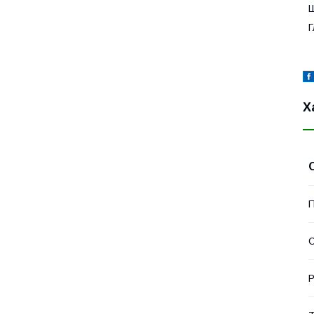
Ш
Г
Х
П
С
Р