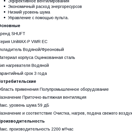
Эффективное вентилирования
Экономичный расход энергоресурсов
Низкий уровень шума
Управление с помощью пульта.
Основные
Бренд SHUFT
Серия UniMAX-P VWR EC
Охладитель Водяной/Фреоновый
атериал корпуса Оцинкованная сталь
ип нагревателя Водяной
арантийный срок 3 года
Потребительские
бласть применения Полупромышленное оборудование
азначение Приточно-вытяжная вентиляция
акс. уровень шума 59 дБ
азначение и соответствие Очистка, нагрев, подача свежего возду
Производительность
акс. производительность 2200 м³/час