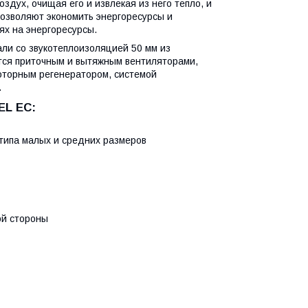
дух, очищая его и извлекая из него тепло, и
позволяют экономить энергоресурсы и
х на энергоресурсы.
али со звукотеплоизоляцией 50 мм из
тся приточным и вытяжным вентиляторами,
оторным регенератором, системой
.
EL EC:
типа малых и средних размеров
ой стороны