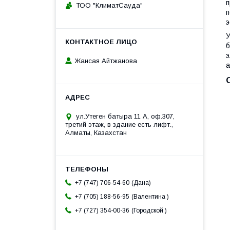
п
ТОО "КлиматСауда"
п
э
У
б
э
Жансая Айтжанова
а
ул.Утеген батыра 11 А, оф.307,
третий этаж, в здание есть лифт.,
Алматы, Казахстан
Дана
+7 (747) 706-54-60
Валентина
+7 (705) 188-56-95
Городской
+7 (727) 354-00-36