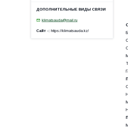
klimatsauda@mail.ru
Сайт -
https://klimatsauda.kz/
М
Т
Г
О
Н
М
Н
М