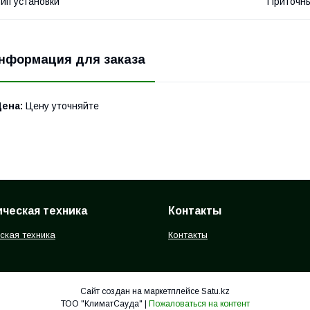
ип установки
Приточны
нформация для заказа
Цена:
Цену уточняйте
ческая техника
Контакты
ская техника
Контакты
Сайт создан на маркетплейсе
Satu.kz
ТОО "КлиматСауда" |
Пожаловаться на контент