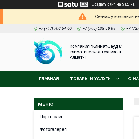
Создать сайт
на Satu.kz
Сейчас у компании н
+7 (747) 706-54-60
+7 (705) 188-56-95
+7 (72
Компания "КлиматСауда" -
климатическая техника в
Алматы
ГЛАВНАЯ
ТОВАРЫ И УСЛУГИ
О Н
Портфолио
Фотогалерея