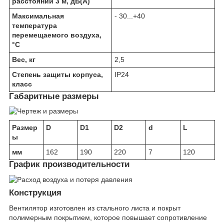
расстоянии 3 м, дБ(А)
Максимальная
- 30...+40
температура
перемещаемого воздуха,
°С
Вес, кг
2,5
Степень защиты корпуса,
IP24
класс
Габаритные размеры
Размер
D
D1
D2
d
L
ы
мм
162
190
220
7
120
График производительности
Конструкция
Вентилятор изготовлен из стального листа и покрыт
полимерным покрытием, которое повышает сопротивление