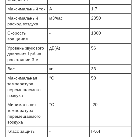
Максимальный ток
A
1.7
Максимальный
м
3
/час
2350
расход воздуха
Скорость
-
1300
вращения
Уровень звукового
дБ(А)
56
давления LpA на
расстоянии 3 м
Вес
кг
33
Максимальная
°С
50
температура
перемещаемого
воздуха
Минимальная
°С
-20
температура
перемещаемого
воздуха
Класс защиты
-
IPX4