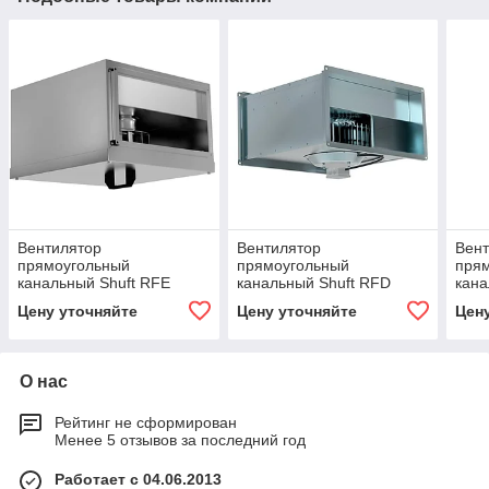
Вентилятор
Вентилятор
Вен
прямоугольный
прямоугольный
пря
канальный Shuft RFE
канальный Shuft RFD
кана
600×300-4 VIM
800×500-4 VIM
600х
Цену уточняйте
Цену уточняйте
Цен
О нас
Рейтинг не сформирован
Менее 5 отзывов за последний год
Работает с 04.06.2013