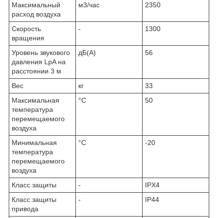
Максимальный
м
3
/час
2350
расход воздуха
Скорость
-
1300
вращения
Уровень звукового
дБ(А)
56
давления LpA на
расстоянии 3 м
Вес
кг
33
Максимальная
°С
50
температура
перемещаемого
воздуха
Минимальная
°С
-20
температура
перемещаемого
воздуха
Класс защиты
-
IPX4
Класс защиты
-
IP44
привода