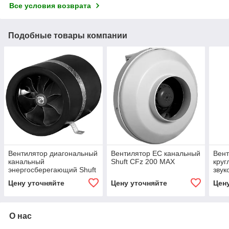
Все условия возврата
Подобные товары компании
Вентилятор диагональный
Вентилятор EC канальный
Вент
канальный
Shuft CFz 200 MAX
круг
энергосберегающий Shuft
звук
CMFE 200
корп
Цену уточняйте
Цену уточняйте
Цен
VIM
О нас