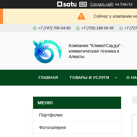
Создать сайт
на Satu.kz
Сейчас у компании н
+7 (747) 706-54-60
+7 (705) 188-56-95
+7 (72
Компания "КлиматСауда" -
климатическая техника в
Алматы
ГЛАВНАЯ
ТОВАРЫ И УСЛУГИ
О Н
Портфолио
Фотогалерея