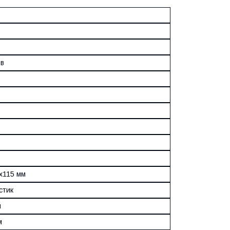
в
x115 мм
стик
й
м