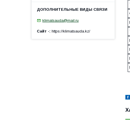
klimatsauda@mail.ru
Сайт -
https://klimatsauda.kz/
Х