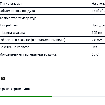
Тип установки:
На стен
Объём потока воздуха:
87 кбм/ч
Количество температур:
3
Тип работы:
При уде
Ширина стакана:
105 мм
Габариты в стакане (в разложенном виде):
240x250
Розетка на корпусе:
Нет
Максимальная температура воздуха:
65 C
арактеристики