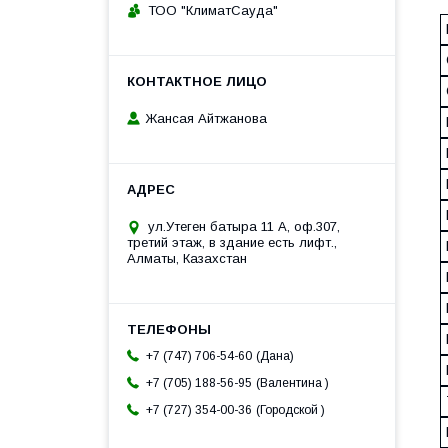
ТОО "КлиматСауда"
Жансая Айтжанова
ул.Утеген батыра 11 А, оф.307,
третий этаж, в здание есть лифт.,
Алматы, Казахстан
Дана
+7 (747) 706-54-60
Валентина
+7 (705) 188-56-95
Городской
+7 (727) 354-00-36