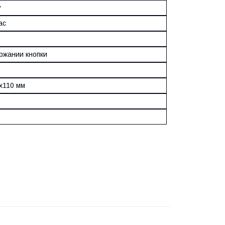
у
ас
ржании кнопки
x110 мм