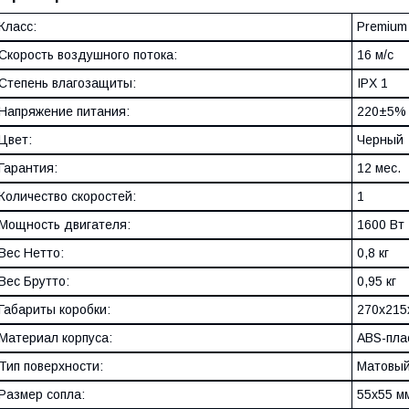
Класс:
Premium
Скорость воздушного потока:
16 м/с
Степень влагозащиты:
IPX 1
Напряжение питания:
220±5% 
Цвет:
Черный
Гарантия:
12 мес.
Количество скоростей:
1
Мощность двигателя:
1600 Вт
Вес Нетто:
0,8 кг
Вес Брутто:
0,95 кг
Габариты коробки:
270x215
Материал корпуса:
ABS-пла
Тип поверхности:
Матовы
Размер сопла:
55x55 м