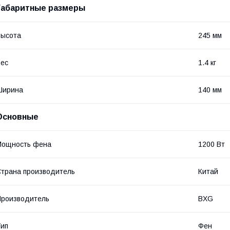
Габаритные размеры
Высота
245 мм
ес
1.4 кг
Ширина
140 мм
Основные
Мощность фена
1200 Вт
трана производитель
Китай
роизводитель
BXG
ип
Фен