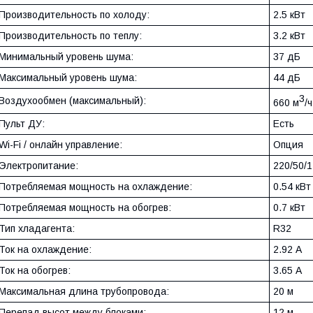
Производительность по холоду:
2.5 кВт
Производительность по теплу:
3.2 кВт
Минимальный уровень шума:
37 дБ
Максимальный уровень шума:
44 дБ
3
Воздухообмен (максимальный):
660 м
/ч
Пульт ДУ:
Есть
Wi-Fi / онлайн управление:
Опция
Электропитание:
220/50/1
Потребляемая мощность на охлаждение:
0.54 кВт
Потребляемая мощность на обогрев:
0.7 кВт
Тип хладагента:
R32
Ток на охлаждение:
2.92 А
Ток на обогрев:
3.65 А
Максимальная длина трубопровода:
20 м
Перепад высот между блоками:
12 м