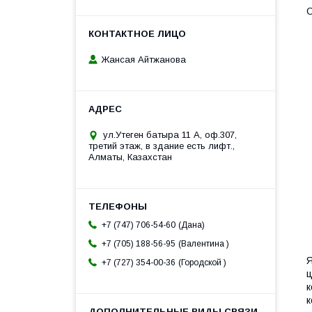
О
Жансая Айтжанова
ул.Утеген батыра 11 А, оф.307,
третий этаж, в здание есть лифт.,
Алматы, Казахстан
Дана
+7 (747) 706-54-60
Валентина
+7 (705) 188-56-95
Я
Городской
+7 (727) 354-00-36
ц
к
к