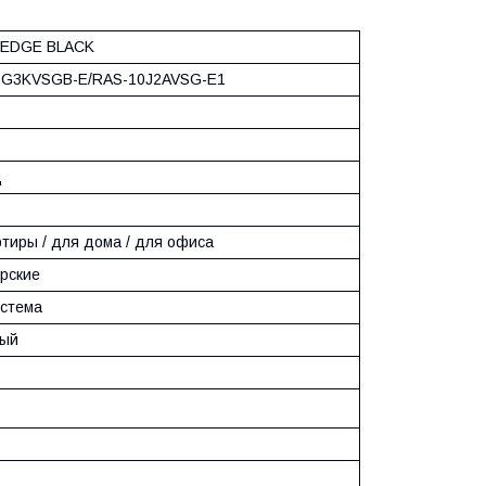
 EDGE BLACK
0G3KVSGB-E/RAS-10J2AVSG-E1
д
ртиры / для дома / для офиса
ерские
истема
ный