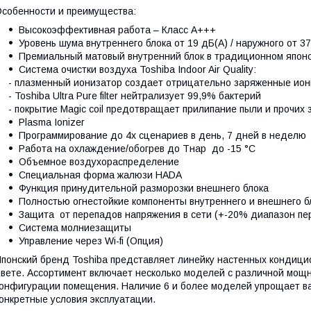
собенности и преимущества:
Высокоэффективная работа – Класс А+++
Уровень шума внутреннего блока от 19 дБ(А) / наружного от 37
Премиальный матовый внутренний блок в традиционном японс
Cистема очистки воздуха Toshiba Indoor Air Quality:
- плазменный ионизатор создает отрицательно заряженные ио
- Toshiba Ultra Pure filter нейтрализует 99,9% бактерий
- покрытие Magic coil предотвращает прилипание пыли и прочих
Plasma Ionizer
Программирование до 4х сценариев в день, 7 дней в неделю
Работа на охлаждение/обогрев до Тнар до -15 °С
Объемное воздухораспределение
Cпециальная форма жалюзи HADA
Функция принудительной разморозки внешнего блока
Полностью огнестойкие компоненты внутреннего и внешнего б
Защита от перепадов напряжения в сети (+-20% диапазон пе
Система молниезащиты
Управление через Wi-fi (Опция)
понский бренд Toshiba представляет линейку настенных кондици
вете. Ассортимент включает несколько моделей с различной мощ
онфигурации помещения. Наличие 6 и более моделей упрощает ва
онкретные условия эксплуатации.