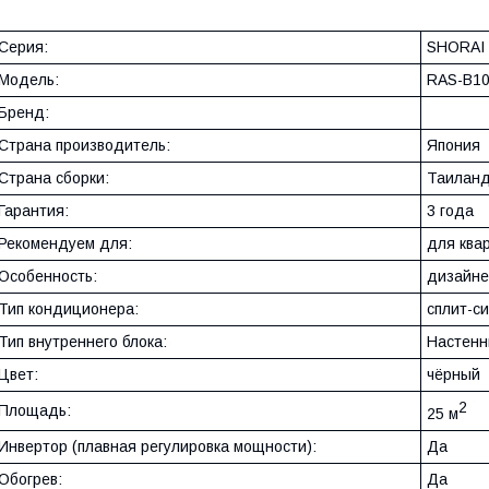
Серия:
SHORAI
Модель:
RAS-B1
Бренд:
Страна производитель:
Япония
Страна сборки:
Таилан
Гарантия:
3 года
Рекомендуем для:
для ква
Особенность:
дизайн
Тип кондиционера:
сплит-с
Тип внутреннего блока:
Настен
Цвет:
чёрный
2
Площадь:
25 м
Инвертор (плавная регулировка мощности):
Да
Обогрев:
Да