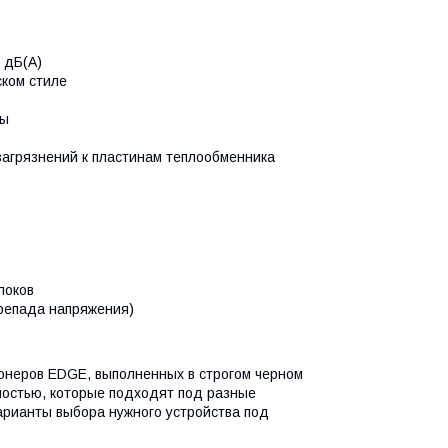
 дБ(А)
ком стиле
ны
 загрязнений к пластинам теплообменника
локов
репада напряжения)
онеров EDGE, выполненных в строгом черном
ностью, которые подходят под разные
рианты выбора нужного устройства под