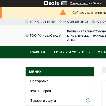
Создать сайт
на Satu.kz
Сейчас у компании н
+7 (747) 706-54-60
+7 (705) 188-56-95
+7 (72
Компания "КлиматСауда"
климатическая техника 
Алматы
ГЛАВНАЯ
ТОВАРЫ И УСЛУГИ
О Н
Портфолио
Фотогалерея
Товары и услуги