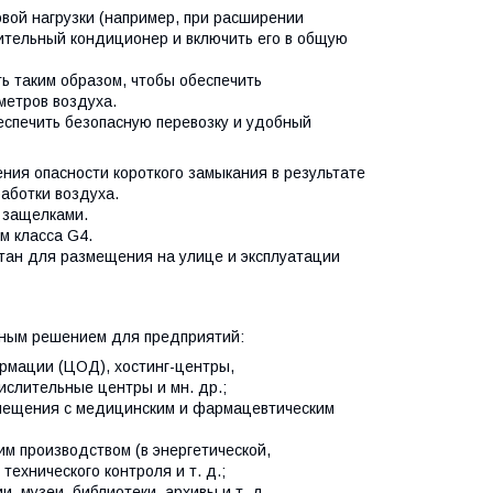
вой нагрузки (например, при расширении
ительный кондиционер и включить его в общую
ь таким образом, чтобы обеспечить
метров воздуха.
беспечить безопасную перевозку и удобный
ния опасности короткого замыкания в результате
работки воздуха.
 защелками.
м класса G4.
тан для размещения на улице и эксплуатации
ным решением для предприятий:
рмации (ЦОД), хостинг-центры,
слительные центры и мн. др.;
мещения с медицинским и фармацевтическим
м производством (в энергетической,
технического контроля и т. д.;
, музеи, библиотеки, архивы и т. д.