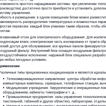
озможность простого наращивания системы: при увеличении тепло
роизводства) достаточно просто приобрести и установить дополн
истему управления.
ибкость в размещении: в одном помещении блоки можно разместит
авномерность распределения температурных и влажностных пара
ростая перевозка: каждый блок упакован таким образом, чтобы о
онтаж.
езависимый отсек для электрического оборудования: Для исключе
онденсации влаги, электрическая часть изолирована от тракта об
егкий доступ для обслуживания: все крупные панели фиксируются
оздушный фильтр: Внутренний блок оснащен воздушным фильтро
огодоустойчивое исполнение: наружный блок специально разрабо
ри любых погодных условиях.
применение
азличные типы прецизионных кондиционеров и являются идеаль
Телекоммуникационное направление: центры обработки инфо
компьютерные комплексы, серверные, телефонные станции, вычи
Медицинские учреждения: Хирургические и операционные по
оборудованием, кабинеты томографии и т. д.;
Промышленные предприятия: залы управления технологически
текстильной, табачной и других областях), лаборатории, отделы 
Научные и культурные центры: исследовательские лаборатории