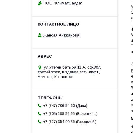
ТОО "КлиматСауда"
М
С
д
П
н
М
Жансая Айтжанова
и
П
о
П
в
ул.Утеген батыра 11 А, оф.307,
третий этаж, в здание есть лифт.,
В
Алматы, Казахстан
м
В
и
Б
с
Дана
+7 (747) 706-54-60
Б
Валентина
+7 (705) 188-56-95
Городской
+7 (727) 354-00-36
В
ч