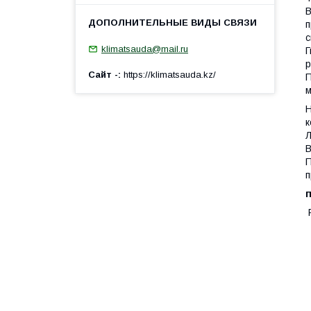
В
п
с
klimatsauda@mail.ru
Г
р
Сайт -
https://klimatsauda.kz/
П
м
Н
к
Л
В
П
п
Р