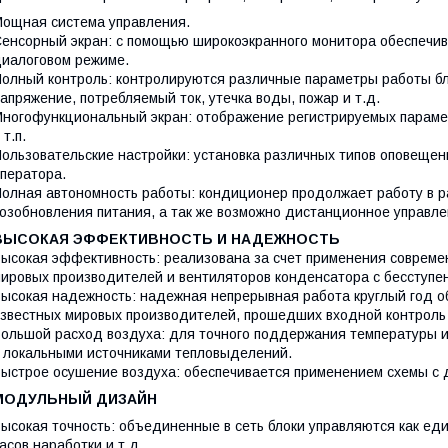
ощная система управления.
енсорный экран: с помощью широкоэкранного монитора обеспечив
иалоговом режиме.
олный контроль: контролируются различные параметры работы бло
апряжение, потребляемый ток, утечка воды, пожар и т.д.
ногофункциональный экран: отображение регистрируемых параметр
 т.п.
ользовательские настройки: установка различных типов оповещен
ператора.
олная автономность работы: кондиционер продолжает работу в р
озобновления питания, а так же возможно дистанционное управле
ВЫСОКАЯ ЭФФЕКТИВНОСТЬ И НАДЕЖНОСТЬ
ысокая эффективность: реализована за счет применения совреме
ировых производителей и вентиляторов конденсатора с бесступе
ысокая надежность: надежная непрерывная работа круглый год 
звестных мировых производителей, прошедших входной контроль
ольшой расход воздуха: для точного поддержания температуры 
 локальными источниками тепловыделений.
ыстрое осушение воздуха: обеспечивается применением схемы с 
МОДУЛЬНЫЙ ДИЗАЙН
ысокая точность: объединенные в сеть блоки управляются как еди
асов наработки и т.д.