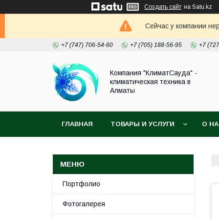
Создать сайт
на Satu.kz
Сейчас у компании не
+7 (747) 706-54-60
+7 (705) 188-56-95
+7 (72
Компания "КлиматСауда" -
климатическая техника в
Алматы
ГЛАВНАЯ
ТОВАРЫ И УСЛУГИ
О Н
Портфолио
Фотогалерея