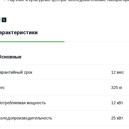
арактеристики
Основные
арантийный срок
12 мес
ес
325 кг
отребляемая мощность
12 кВт
олодопроизводительность
25 кВт