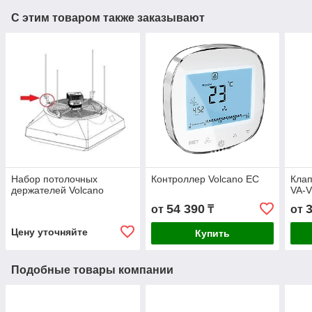
С этим товаром также заказывают
Набор потолочных
Контроллер Volcano EC
Клап
держателей Volcano
VA-
54 390
от
₸
от
Цену уточняйте
Купить
Подобные товары компании