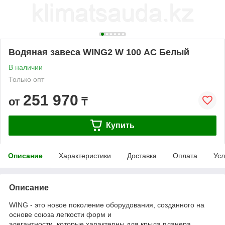
Водяная завеса WING2 W 100 АС Белый
В наличии
Только опт
251 970
от
₸
Купить
Описание
Характеристики
Доставка
Оплата
Усл
Описание
WING - это новое поколение оборудования, созданного на
основе союза легкости форм и
элегантности, которые характерны для крыла планера.