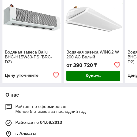
Водяная завеса Ballu
Водяная завеса WING2 W
Водя
BHC-H15W30-PS (BRC-
200 АС Белый
BHC
D2)
D2)
390 720
от
₸
Цену уточняйте
Цен
Купить
О нас
Рейтинг не сформирован
Менее 5 отзывов за последний год
Работает с 04.06.2013
г. Алматы