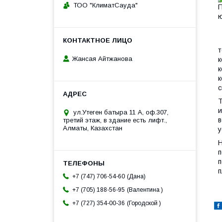
ТОО "КлиматСауда"
т
Жансая Айтжанова
к
к
к
с
Т
и
ул.Утеген батыра 11 А, оф.307,
в
третий этаж, в здание есть лифт.,
Алматы, Казахстан
у
Н
п
п
п
Дана
+7 (747) 706-54-60
Валентина
+7 (705) 188-56-95
Городской
+7 (727) 354-00-36