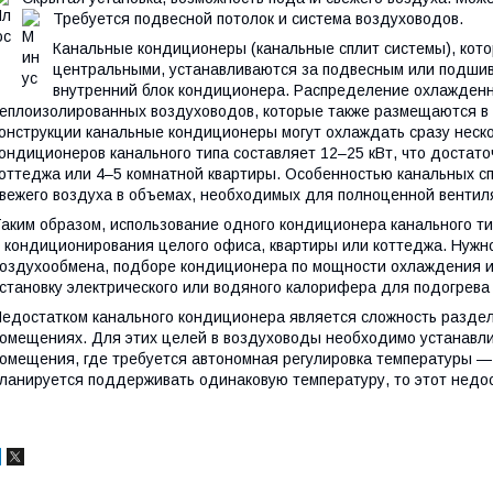
Требуется подвесной потолок и система воздуховодов.
Канальные кондиционеры (канальные сплит системы), кото
центральными, устанавливаются за подвесным или подшив
внутренний блок кондиционера. Распределение охлажденн
еплоизолированных воздуховодов, которые также размещаются в 
онструкции канальные кондиционеры могут охлаждать сразу неск
ондиционеров канального типа составляет 12–25 кВт, что достат
оттеджа или 4–5 комнатной квартиры. Особенностью канальных с
вежего воздуха в объемах, необходимых для полноценной венти
аким образом, использование одного кондиционера канального ти
 кондиционирования целого офиса, квартиры или коттеджа. Нужно
оздухообмена, подборе кондиционера по мощности охлаждения и
становку электрического или водяного калорифера для подогрева
едостатком канального кондиционера является сложность раздел
омещениях. Для этих целей в воздуховоды необходимо устанавлив
омещения, где требуется автономная регулировка температуры —
ланируется поддерживать одинаковую температуру, то этот недо