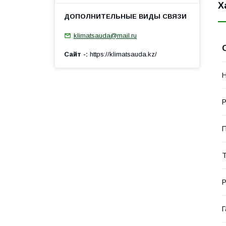
Х
klimatsauda@mail.ru
Сайт -
https://klimatsauda.kz/
Н
П
Т
Р
Г