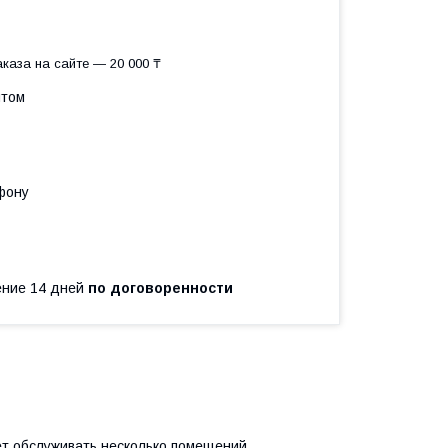
каза на сайте — 20 000 ₸
птом
фону
чение 14 дней
по договоренности
ет обслуживать несколько помещений.