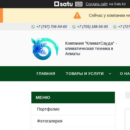
Создать сайт
на Satu.kz
Сейчас у компании н
+7 (747) 706-54-60
+7 (705) 188-56-95
+7 (72
Компания "КлиматСауда" -
климатическая техника в
Алматы
ГЛАВНАЯ
ТОВАРЫ И УСЛУГИ
О Н
Портфолио
Фотогалерея