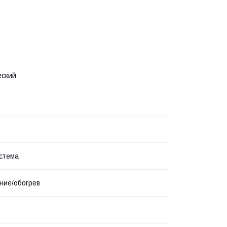
еский
стема
ние/обогрев