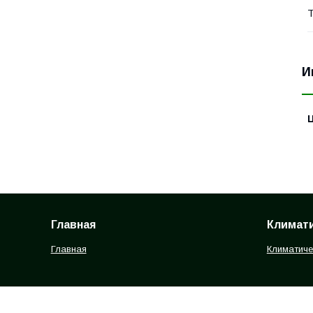
Т
И
Главная
Климати
Главная
Климатиче