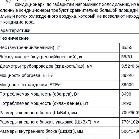
кондиционеры по габаритам напоминают холодильник, имею
олонные кондиционеры требуют сравнительно большой площади д
ильный поток охлажденного воздуха, который не позволяют наход
т кондиционера.
арактеристики
Технические
Вес (внутренний/внешний), кг
45/55
Вес в упаковке (внутренний/внешний), кг
55/61
Диаметры трубопроводов (жидкость/газ), мм
9.52*0.6
Мощность обогрева, БТЕ/ч
39240
Мощность охлаждения, БТЕ/ч
36000
Потребляемая мощность (обогрев), Вт
3490
Потребляемая мощность (охлаждение), Вт
3490
Размеры внешнего блока (ШхВхГ), мм
700*900
Размеры внешнего блока в упаковке (ШхВхГ), мм
770*102
Размеры внутреннего блока (ШхВхГ), мм
506*178