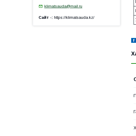
klimatsauda@mail.ru
Сайт -
https://klimatsauda.kz/
Х
П
Г
Х