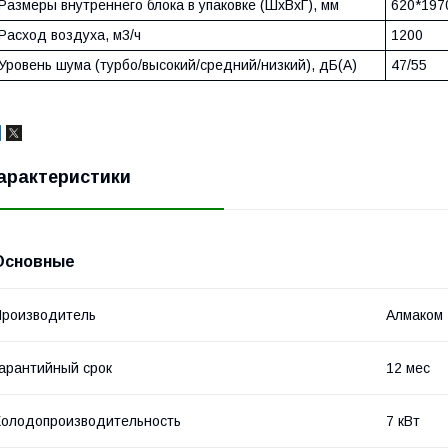
Размеры внутреннего блока в упаковке (ШхВхГ), мм
620*197
Расход воздуха, м3/ч
1200
Уровень шума (турбо/высокий/средний/низкий), дБ(А)
47/55
арактеристики
Основные
роизводитель
Алмаком
арантийный срок
12 мес
олодопроизводительность
7 кВт