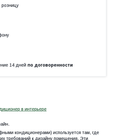
в розницу
фону
чение 14 дней
по договоренности
айн.
фными кондиционерами) используется там, где
ких требований к дизайну помещения. Эти