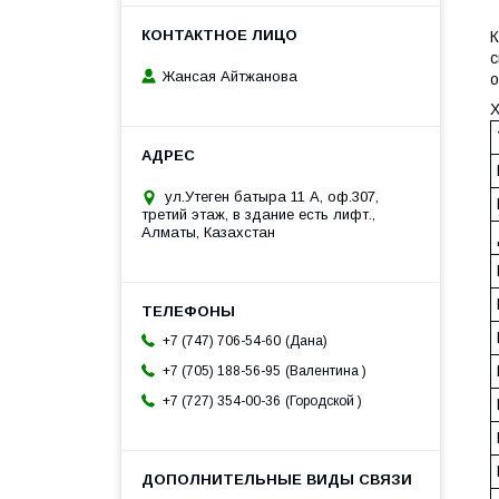
К
с
Жансая Айтжанова
о
Х
ул.Утеген батыра 11 А, оф.307,
третий этаж, в здание есть лифт.,
Алматы, Казахстан
Дана
+7 (747) 706-54-60
Валентина
+7 (705) 188-56-95
Городской
+7 (727) 354-00-36