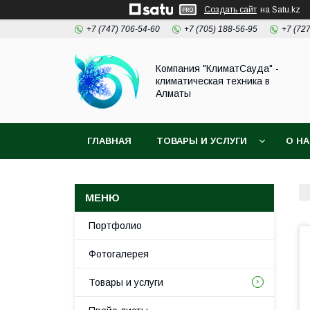
Создать сайт
на Satu.kz
+7 (747) 706-54-60
+7 (705) 188-56-95
+7 (72
Компания "КлиматСауда" -
климатическая техника в
Алматы
ГЛАВНАЯ
ТОВАРЫ И УСЛУГИ
О Н
Портфолио
Фотогалерея
Товары и услуги