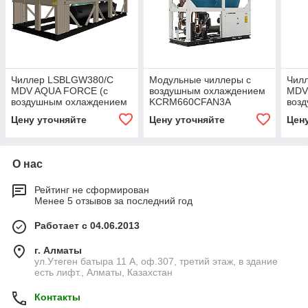
Чиллер LSBLGW380/C
Модульные чиллеры с
Чил
MDV AQUA FORCE (с
воздушным охлаждением
MDV
воздушным охлаждением
KCRM660CFAN3A
воз
конденсатора с винтовым
Kentatsu
конд
Цену уточняйте
Цену уточняйте
Цен
компрессором)
ком
О нас
Рейтинг не сформирован
Менее 5 отзывов за последний год
Работает с 04.06.2013
г. Алматы
ул.Утеген батыра 11 А, оф.307, третий этаж, в здание
есть лифт., Алматы, Казахстан
Контакты