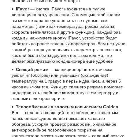
обогрева не было слишком жарко.
IFavor
— кнопка IFavor находится на пульте
дистанционного управления. С помощью этой кнопки
вы можете заранее установить все нужные вам
параметры (такие как температура, режим работы,
скорость вентилятора и другие функции). Каждый раз,
когда вы нажимаете кнопку IFavor, устройство будет
работать на ранее заданных параметрах. Вам не нужно
каждый раз переустанавливать параметры после того,
как они были сбиты другими пользователями, что
делает эксплуатацию кондиционера еще удобнее
Спящий режим
— кондиционер автоматически
увеличит (обогрев) или уменьшит (охлаждение)
температуру на 1 градус в первые два часа, а через 5
часов выключится. Функция спящего режима помогает
поддерживать наиболее комфортную температуру и
экономит электроэнергию.
Теплообменник с золотым напылением Golden
Fin
— водопоглощающий теплообменник с золотым
напылением существенно повышает качество
обогрева, ускоряя процесс разморозки. Уникальное
антикоррозийное позолоченное покрытие на
конденсаторе может выдержать дождь, соленый воздух