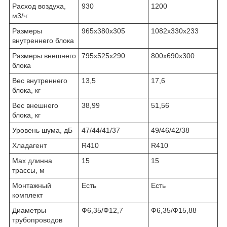
Расход воздуха,
930
1200
м3/ч:
Размеры
965х380х305
1082х330х233
внутреннего блока
Размеры внешнего
795х525х290
800х690х300
блока
Вес внутреннего
13,5
17,6
блока, кг
Вес внешнего
38,99
51,56
блока, кг
Уровень шума, дБ
47/44/41/37
49/46/42/38
Хладагент
R410
R410
Мах длинна
15
15
трассы, м
Монтажный
Есть
Есть
комплект
Диаметры
Ф6,35/Ф12,7
Ф6,35/Ф15,88
трубопроводов