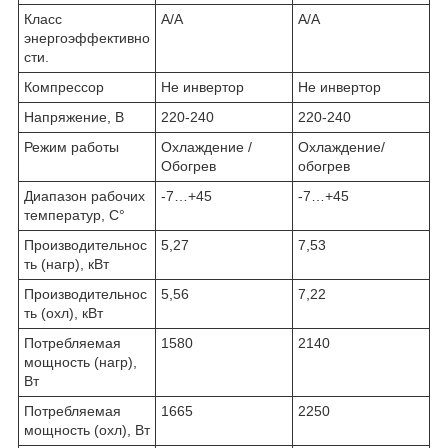
Класс
A/A
A/A
энергоэффективно
сти.
Компрессор
Не инвертор
Не инвертор
Напряжение, В
220-240
220-240
Режим работы
Охлаждение /
Охлаждение/
Обогрев
обогрев
Диапазон рабочих
-7…+45
-7…+45
температур, С°
Производительнос
5,27
7,53
ть (нагр), кВт
Производительнос
5,56
7,22
ть (охл), кВт
Потребляемая
1580
2140
мощность (нагр),
Вт
Потребляемая
1665
2250
мощность (охл), Вт