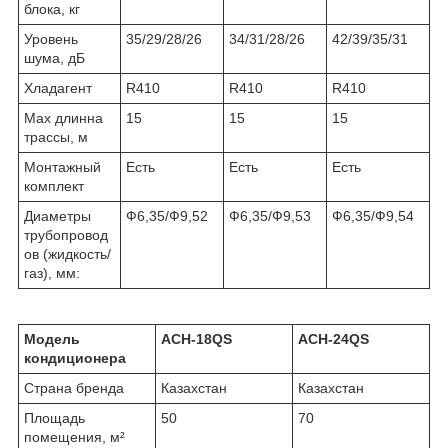
блока, кг
Уровень
35/29/28/26
34/31/28/26
42/39/35/31
шума, дБ
Хладагент
R410
R410
R410
Мах длинна
15
15
15
трассы, м
Монтажный
Есть
Есть
Есть
комплект
Диаметры
Ф6,35/Ф9,52
Ф6,35/Ф9,53
Ф6,35/Ф9,54
трубопровод
ов (жидкость/
газ), мм:
Модель
ACH-18QS
ACH-24QS
кондиционера
Страна бренда
Казахстан
Казахстан
Площадь
50
70
помещения, м²