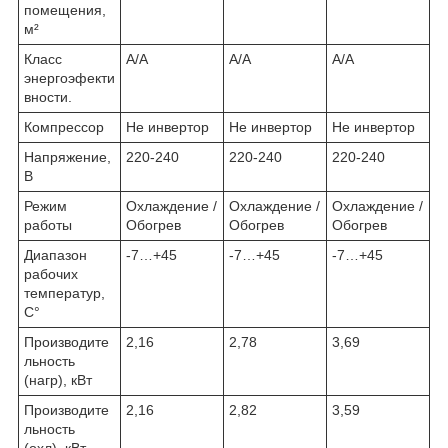
помещения,
м²
Класс
A/A
A/A
A/A
энергоэфекти
вности.
Компрессор
Не инвертор
Не инвертор
Не инвертор
Напряжение,
220-240
220-240
220-240
В
Режим
Охлаждение /
Охлаждение /
Охлаждение /
работы
Обогрев
Обогрев
Обогрев
Диапазон
-7…+45
-7…+45
-7…+45
рабочих
температур,
С°
Производите
2,16
2,78
3,69
льность
(нагр), кВт
Производите
2,16
2,82
3,59
льность
(охл), кВт